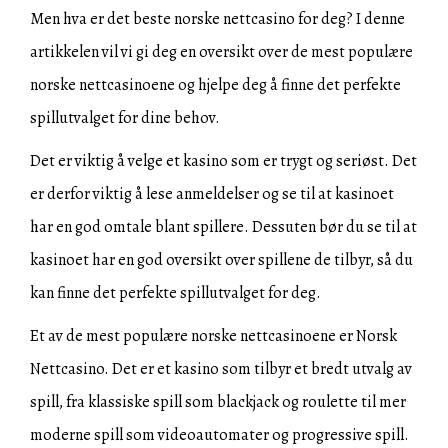
Men hva er det beste norske nettcasino for deg? I denne
artikkelen vil vi gi deg en oversikt over de mest populære
norske nettcasinoene og hjelpe deg å finne det perfekte
spillutvalget for dine behov.
Det er viktig å velge et kasino som er trygt og seriøst. Det
er derfor viktig å lese anmeldelser og se til at kasinoet
har en god omtale blant spillere. Dessuten bør du se til at
kasinoet har en god oversikt over spillene de tilbyr, så du
kan finne det perfekte spillutvalget for deg.
Et av de mest populære norske nettcasinoene er Norsk
Nettcasino. Det er et kasino som tilbyr et bredt utvalg av
spill, fra klassiske spill som blackjack og roulette til mer
moderne spill som videoautomater og progressive spill.