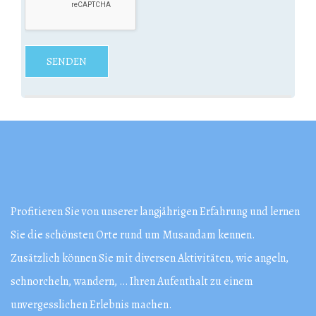
Profitieren Sie von unserer langjährigen Erfahrung und lernen
Sie die schönsten Orte rund um Musandam kennen.
Zusätzlich können Sie mit diversen Aktivitäten, wie angeln,
schnorcheln, wandern, … Ihren Aufenthalt zu einem
unvergesslichen Erlebnis machen.