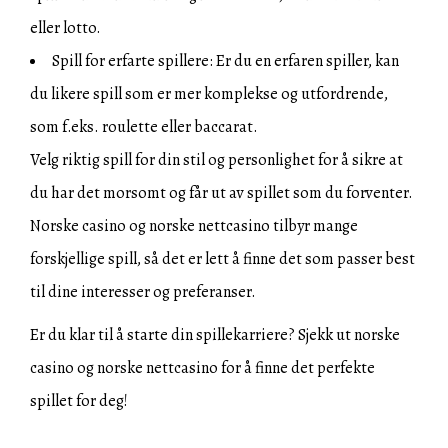
eller lotto.
Spill for erfarte spillere: Er du en erfaren spiller, kan
du likere spill som er mer komplekse og utfordrende,
som f.eks. roulette eller baccarat.
Velg riktig spill for din stil og personlighet for å sikre at
du har det morsomt og får ut av spillet som du forventer.
Norske casino og norske nettcasino tilbyr mange
forskjellige spill, så det er lett å finne det som passer best
til dine interesser og preferanser.
Er du klar til å starte din spillekarriere? Sjekk ut norske
casino og norske nettcasino for å finne det perfekte
spillet for deg!