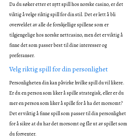
Da du søker etter et nytt spill hos norske casino, er det
viktig å velge riktig spill for din stil. Det er lett å bli
overveldet av alle de forskjellige spillene som er
tilgjengelige hos norske nettcasino, men det er viktig å
finne det som passer best til dine interesser og
preferanser.
Velg riktig spill for din personlighet
Personligheten din kan påvirke hvilke spill du vil likere.
Er du en person som liker å spille strategisk, eller er du
mer en person som liker å spille for å ha det morsomt?
Det er viktig å finne spill som passer til din personlighet
for å sikre at du har det morsomt og får ut av spillet som
du forventer.