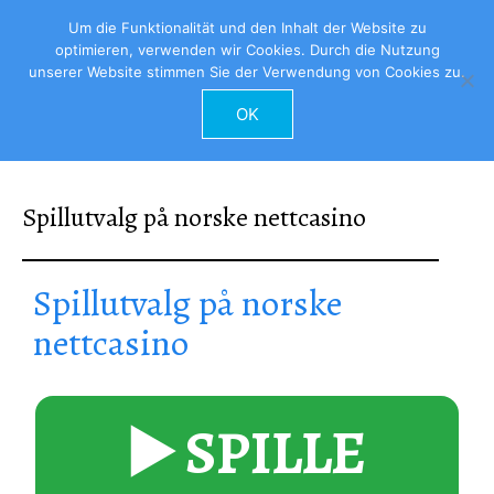
Um die Funktionalität und den Inhalt der Website zu
optimieren, verwenden wir Cookies. Durch die Nutzung
unserer Website stimmen Sie der Verwendung von Cookies zu.
OK
Spillutvalg på norske nettcasino
Spillutvalg på norske
nettcasino
▶️ SPILLE