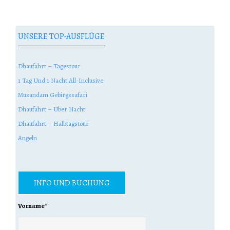
UNSERE TOP-AUSFLÜGE
Dhaufahrt – Tagestour
1 Tag Und 1 Nacht All-Inclusive
Musandam Gebirgssafari
Dhaufahrt – Über Nacht
Dhaufahrt – Halbtagstour
Angeln
INFO UND BUCHUNG
Vorname
*