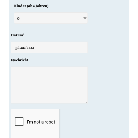
Kinder (ab 6 Jahren)
Datum
*
Nachricht