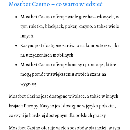
Mostbet Casino – co warto wiedzieć
Mostbet Casino oferuje wiele gier hazardowych, w
tym ruletka, blackjack, poker, kasyno, a także wiele
innych.
Kasyno jest dostępne zarówno na komputerze, jak i
na urządzeniach mobilnych.
Mostbet Casino oferuje bonusy i promocje, które
mogą pomóc w zwiększeniu swoich szans na
wygraną.
Mostbet Casino jest dostępne w Polsce, a także w innych
krajach Europy. Kasyno jest dostępne w języku polskim,
co czyni je bardziej dostępnym dla polskich graczy.
Mostbet Casino oferuje wiele sposobów płatności, w tym