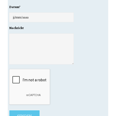
Datum
*
Nachricht