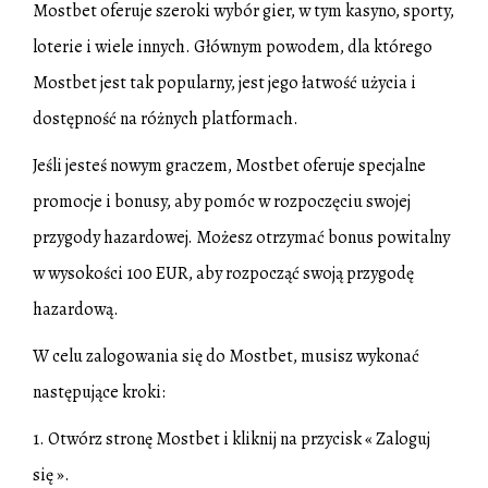
Mostbet oferuje szeroki wybór gier, w tym kasyno, sporty,
loterie i wiele innych. Głównym powodem, dla którego
Mostbet jest tak popularny, jest jego łatwość użycia i
dostępność na różnych platformach.
Jeśli jesteś nowym graczem, Mostbet oferuje specjalne
promocje i bonusy, aby pomóc w rozpoczęciu swojej
przygody hazardowej. Możesz otrzymać bonus powitalny
w wysokości 100 EUR, aby rozpocząć swoją przygodę
hazardową.
W celu zalogowania się do Mostbet, musisz wykonać
następujące kroki:
1. Otwórz stronę Mostbet i kliknij na przycisk « Zaloguj
się ».