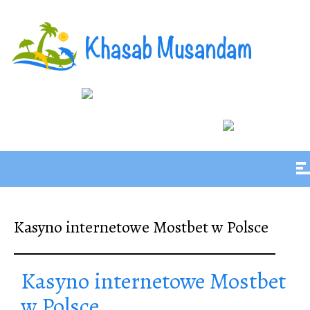
Kasyno internetowe Mostbet w Polsce
Kasyno internetowe Mostbet
w Polsce