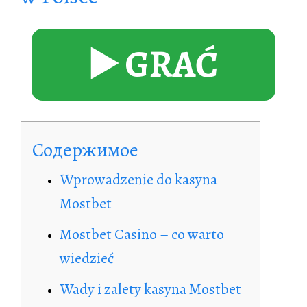
▶️ GRAĆ
Содержимое
Wprowadzenie do kasyna
Mostbet
Mostbet Casino – co warto
wiedzieć
Wady i zalety kasyna Mostbet