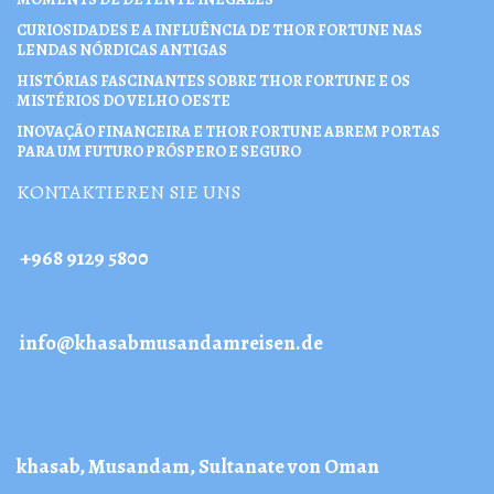
CURIOSIDADES E A INFLUÊNCIA DE THOR FORTUNE NAS
LENDAS NÓRDICAS ANTIGAS
HISTÓRIAS FASCINANTES SOBRE THOR FORTUNE E OS
MISTÉRIOS DO VELHO OESTE
INOVAÇÃO FINANCEIRA E THOR FORTUNE ABREM PORTAS
PARA UM FUTURO PRÓSPERO E SEGURO
KONTAKTIEREN SIE UNS
+968 9129 5800
info@khasabmusandamreisen.de
khasab, Musandam, Sultanate von Oman