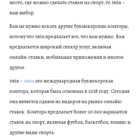
место, где можно сделать ставки на спорт, то 1win –
ваш выбор.
Вам не нужно искать другие букмекерские конторы,
потому что 1win предлагает все, что вам нужно. Вам
предлагается широкий спектр услуг, включая
онлайн-ставки, мобильные приложения и многое
другое.
1win –
1вин
это международная букмекерская
контора, которая была основана в 2018 году. Сегодня
она является одним из лидеров на рынке онлайн-
ставок. Контора предлагает более 20 000 вариантов
ставок на спорт, включая футбол, баскетбол, теннис и
другие виды спорта.