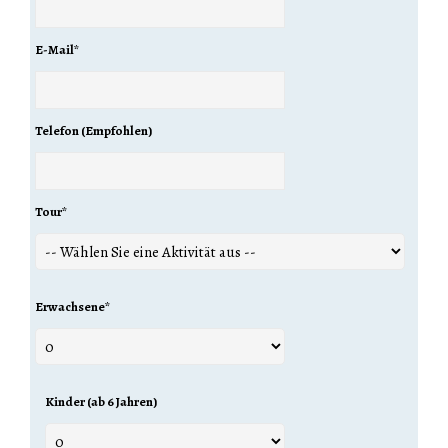
E-Mail
*
Telefon (Empfohlen)
Tour
*
Erwachsene
*
Kinder (ab 6 Jahren)