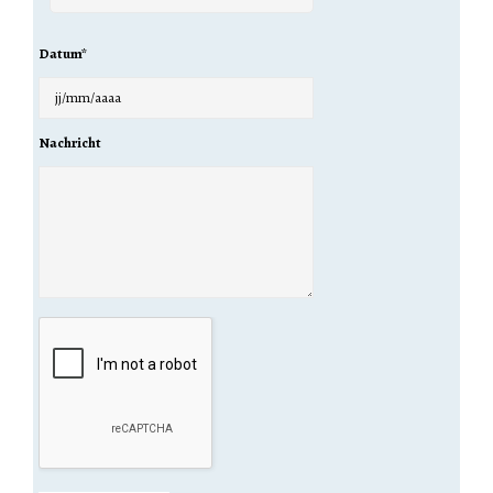
Datum
*
Nachricht