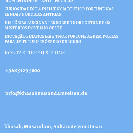
MOMENTS DE DÉTENTE INÉGALÉS
CURIOSIDADES E A INFLUÊNCIA DE THOR FORTUNE NAS
LENDAS NÓRDICAS ANTIGAS
HISTÓRIAS FASCINANTES SOBRE THOR FORTUNE E OS
MISTÉRIOS DO VELHO OESTE
INOVAÇÃO FINANCEIRA E THOR FORTUNE ABREM PORTAS
PARA UM FUTURO PRÓSPERO E SEGURO
KONTAKTIEREN SIE UNS
+968 9129 5800
info@khasabmusandamreisen.de
khasab, Musandam, Sultanate von Oman