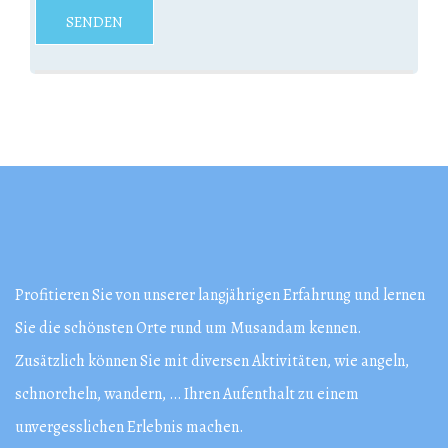
Profitieren Sie von unserer langjährigen Erfahrung und lernen
Sie die schönsten Orte rund um Musandam kennen.
Zusätzlich können Sie mit diversen Aktivitäten, wie angeln,
schnorcheln, wandern, … Ihren Aufenthalt zu einem
unvergesslichen Erlebnis machen.