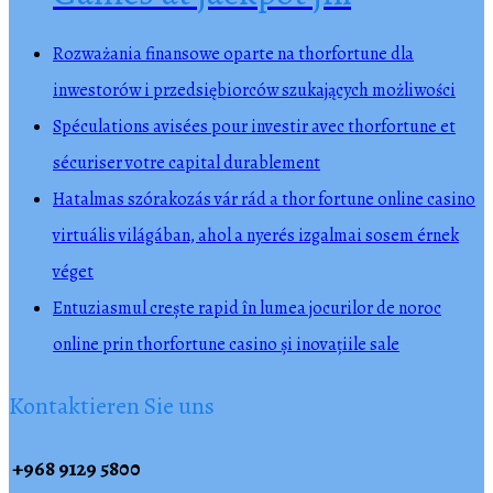
Rozważania finansowe oparte na thorfortune dla
inwestorów i przedsiębiorców szukających możliwości
Spéculations avisées pour investir avec thorfortune et
sécuriser votre capital durablement
Hatalmas szórakozás vár rád a thor fortune online casino
virtuális világában, ahol a nyerés izgalmai sosem érnek
véget
Entuziasmul crește rapid în lumea jocurilor de noroc
online prin thorfortune casino și inovațiile sale
Kontaktieren Sie uns
+968 9129 5800