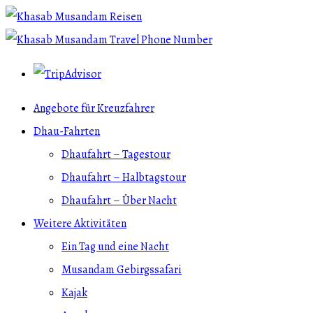
Angebote für Kreuzfahrer
Dhau-Fahrten
Dhaufahrt – Tagestour
Dhaufahrt – Halbtagstour
Dhaufahrt – Über Nacht
Weitere Aktivitäten
Ein Tag und eine Nacht
Musandam Gebirgssafari
Kajak