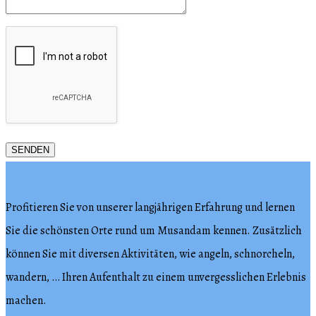
Profitieren Sie von unserer langjährigen Erfahrung und lernen
Sie die schönsten Orte rund um Musandam kennen. Zusätzlich
können Sie mit diversen Aktivitäten, wie angeln, schnorcheln,
wandern, … Ihren Aufenthalt zu einem unvergesslichen Erlebnis
machen.