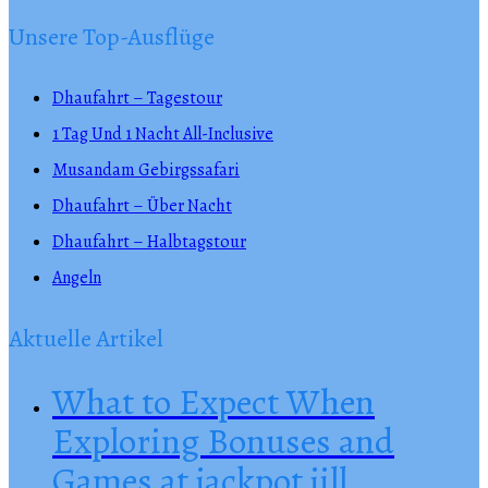
Unsere Top-Ausflüge
Dhaufahrt – Tagestour
1 Tag Und 1 Nacht All-Inclusive
Musandam Gebirgssafari
Dhaufahrt – Über Nacht
Dhaufahrt – Halbtagstour
Angeln
Aktuelle Artikel
What to Expect When
Exploring Bonuses and
Games at jackpot jill