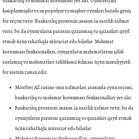
bankacılıq və məlumat korunması yer alır. Oyun seçimi
kəsiplənmişdir və ən populyar və məşhur oyunları barədə geniş
bir seçim verir. Bankacılıq prosesini əsasən 24 saatlik xidmət
verir, bu da oyunçuların parasını qazanmaq və qazanları qeyd
etmək üçün rahatlıqla müraciət edə bilərlər. Məlumat
korunması funksionalları, oyunçuların məlumatlarını şifəli
saxlamaq və məlumatları təhlükəsiz kılması üçün məsuliyyətli
bir sistem təmin edir.
Mostbet AZ casino-nun xidmətləri arasında oyun seçimi,
bankacılıq və məlumat korunması funksionalları yer alır.
Bankacılıq prosesini əsasən 24 saatlik xidmət verir, bu da
oyunçuların parasını qazanmaq və qazanları qeyd etmək
üçün rahatlıqla müraciət edə bilərlər.
Məlumat korunması funksionalları, oyunçuların