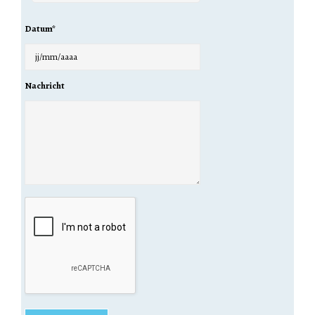
Datum
*
Nachricht