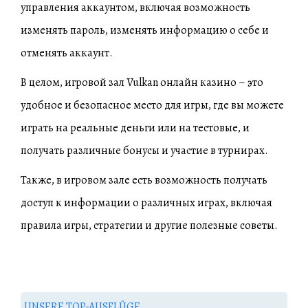
управления аккаунтом, включая возможность
изменять пароль, изменять информацию о себе и
отменять аккаунт.
В целом, игровой зал Vulkan онлайн казино – это
удобное и безопасное место для игры, где вы можете
играть на реальные деньги или на тестовые, и
получать различные бонусы и участие в турнирах.
Также, в игровом зале есть возможность получать
доступ к информации о различных играх, включая
правила игры, стратегии и другие полезные советы.
UNSERE TOP-AUSFLÜGE