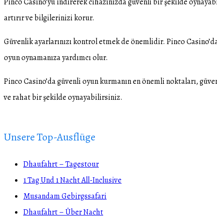
Pinco Casino’yu indirerek cihazınızda güvenli bir şekilde oynayab
artırır ve bilgilerinizi korur.
Güvenlik ayarlarınızı kontrol etmek de önemlidir. Pinco Casino’da h
oyun oynamanıza yardımcı olur.
Pinco Casino’da güvenli oyun kurmanın en önemli noktaları, güveni
ve rahat bir şekilde oynayabilirsiniz.
Unsere Top-Ausflüge
Dhaufahrt – Tagestour
1 Tag Und 1 Nacht All-Inclusive
Musandam Gebirgssafari
Dhaufahrt – Über Nacht