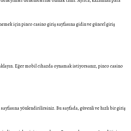
 deneyimler denemelerine olanak tanır. Ayrıca, kazanılan para
emek için pinco casino giriş sayfasına gidin ve güncel giriş
saklayın. Eğer mobil cihazda oynamak istiyorsanız, pinco casino
ayfasına yönlendirilirsiniz. Bu sayfada, güvenli ve hızlı bir giriş