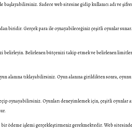
 başlayabilirsiniz. Sadece web sitesine gidip kullanıcı adı ve şifreni
an biridir. Gerçek para ile oynayabileceğiniz çeşitli oyunlar sunar.
 belirleyin. Belirlenen bütçenizi takip etmek ve belirlenen limitl
un alanına tıklayabilirsiniz. Oyun alanına girildikten sonra, oyunu
ip oynayabilirsiniz. Oyunları deneyimlemek için, çeşitli oyunlar a
dur.
lı bir ödeme işlemi gerçekleştirmeniz gerekmektedir. Web sitesinde