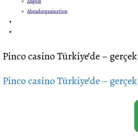
Angeln
Abendorganisation
Blog
PREISE / JETZT BUCHEN
Pinco casino Türkiye’de – gerçek
Pinco casino Türkiye’de – gerçek