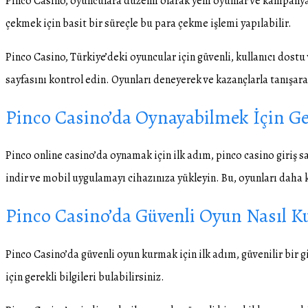
Pinco Casino, oyunculara düzenli olarak yeni oyunlar ve kampanya
çekmek için basit bir süreçle bu para çekme işlemi yapılabilir.
Pinco Casino, Türkiye’deki oyuncular için güvenli, kullanıcı dostu
sayfasını kontrol edin. Oyunları deneyerek ve kazançlarla tanışar
Pinco Casino’da Oynayabilmek İçin Ge
Pinco online casino’da oynamak için ilk adım, pinco casino giriş 
indir ve mobil uygulamayı cihazınıza yükleyin. Bu, oyunları daha ko
Pinco Casino’da Güvenli Oyun Nasıl Ku
Pinco Casino’da güvenli oyun kurmak için ilk adım, güvenilir bir gir
için gerekli bilgileri bulabilirsiniz.