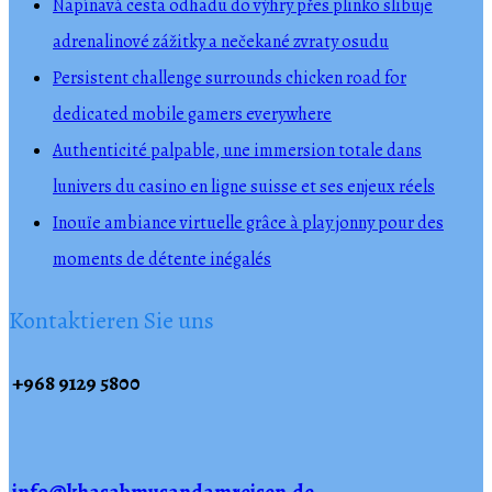
Napínavá cesta odhadu do výhry přes plinko slibuje
adrenalinové zážitky a nečekané zvraty osudu
Persistent challenge surrounds chicken road for
dedicated mobile gamers everywhere
Authenticité palpable, une immersion totale dans
lunivers du casino en ligne suisse et ses enjeux réels
Inouïe ambiance virtuelle grâce à play jonny pour des
moments de détente inégalés
Kontaktieren Sie uns
+968 9129 5800
info@khasabmusandamreisen.de