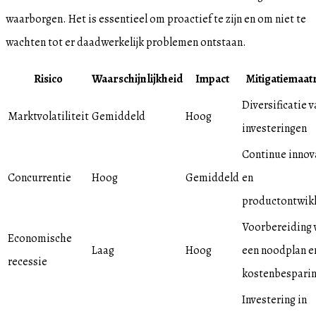
waarborgen. Het is essentieel om proactief te zijn en om niet te
wachten tot er daadwerkelijk problemen ontstaan.
Risico
Waarschijnlijkheid
Impact
Mitigatiemaat
Diversificatie v
Marktvolatiliteit
Gemiddeld
Hoog
investeringen
Continue innov
Concurrentie
Hoog
Gemiddeld
en
productontwik
Voorbereiding 
Economische
Laag
Hoog
een noodplan e
recessie
kostenbespari
Investering in