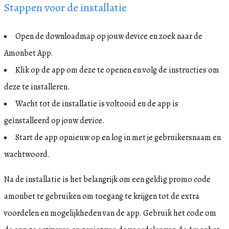
Stappen voor de installatie
Open de downloadmap op jouw device en zoek naar de
Amonbet App.
Klik op de app om deze te openen en volg de instructies om
deze te installeren.
Wacht tot de installatie is voltooid en de app is
geïnstalleerd op jouw device.
Start de app opnieuw op en log in met je gebruikersnaam en
wachtwoord.
Na de installatie is het belangrijk om een geldig promo code
amonbet te gebruiken om toegang te krijgen tot de extra
voordelen en mogelijkheden van de app. Gebruik het code om