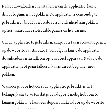
Na het downloaden en installeren van de applicatie, kun je
direct beginnen met gokken. De applicatie is eenvoudig te
gebruiken en biedt een brede verscheidenheid aan gokken
opties, waaronder slots, table games en live casino.
Om de applicatie te gebruiken, kun je eerst een account openen
op de website van Amonbet. Vervolgens kun je de applicatie
downloaden en installeren op je mobiel apparaat. Nadat je de
applicatie hebt geïnstalleerd, kun je direct beginnen met
gokken.
Wanneer je voor het eerst de applicatie gebruikt, is het
belangrijk om te weten dat je een deposit nodig hebt om te
kunnen gokken. Je kunt een deposit maken door op de website