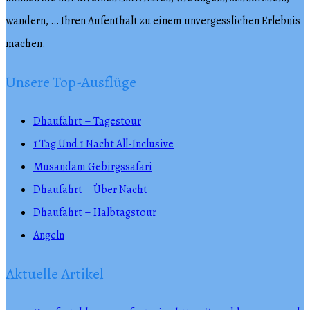
wandern, … Ihren Aufenthalt zu einem unvergesslichen Erlebnis
machen.
Unsere Top-Ausflüge
Dhaufahrt – Tagestour
1 Tag Und 1 Nacht All-Inclusive
Musandam Gebirgssafari
Dhaufahrt – Über Nacht
Dhaufahrt – Halbtagstour
Angeln
Aktuelle Artikel