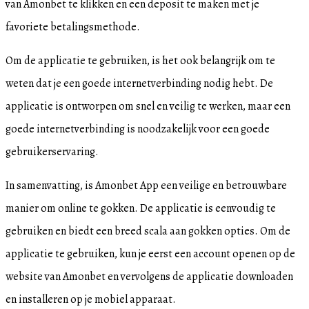
van Amonbet te klikken en een deposit te maken met je
favoriete betalingsmethode.
Om de applicatie te gebruiken, is het ook belangrijk om te
weten dat je een goede internetverbinding nodig hebt. De
applicatie is ontworpen om snel en veilig te werken, maar een
goede internetverbinding is noodzakelijk voor een goede
gebruikerservaring.
In samenvatting, is Amonbet App een veilige en betrouwbare
manier om online te gokken. De applicatie is eenvoudig te
gebruiken en biedt een breed scala aan gokken opties. Om de
applicatie te gebruiken, kun je eerst een account openen op de
website van Amonbet en vervolgens de applicatie downloaden
en installeren op je mobiel apparaat.