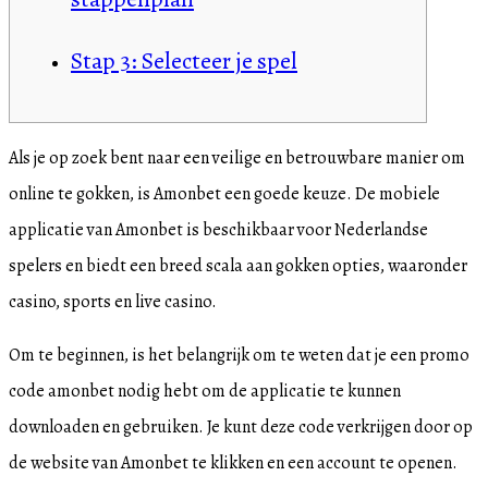
Stap 3: Selecteer je spel
Als je op zoek bent naar een veilige en betrouwbare manier om
online te gokken, is Amonbet een goede keuze. De mobiele
applicatie van Amonbet is beschikbaar voor Nederlandse
spelers en biedt een breed scala aan gokken opties, waaronder
casino, sports en live casino.
Om te beginnen, is het belangrijk om te weten dat je een promo
code amonbet nodig hebt om de applicatie te kunnen
downloaden en gebruiken. Je kunt deze code verkrijgen door op
de website van Amonbet te klikken en een account te openen.