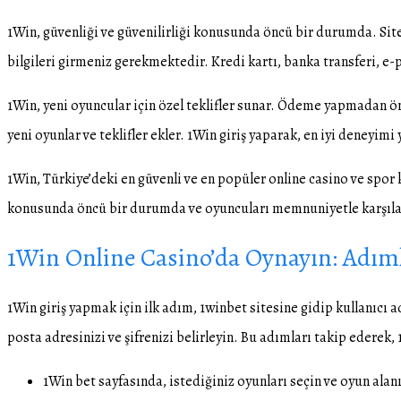
1Win, güvenliği ve güvenilirliği konusunda öncü bir durumda. Siten
bilgileri girmeniz gerekmektedir. Kredi kartı, banka transferi, e
1Win, yeni oyuncular için özel teklifler sunar. Ödeme yapmadan önc
yeni oyunlar ve teklifler ekler. 1Win giriş yaparak, en iyi deneyimi 
1Win, Türkiye’deki en güvenli ve en popüler online casino ve spor ku
konusunda öncü bir durumda ve oyuncuları memnuniyetle karşılar.
1Win Online Casino’da Oynayın: Adıml
1Win giriş yapmak için ilk adım, 1winbet sitesine gidip kullanıcı a
posta adresinizi ve şifrenizi belirleyin. Bu adımları takip ederek, 
1Win bet sayfasında, istediğiniz oyunları seçin ve oyun alanı