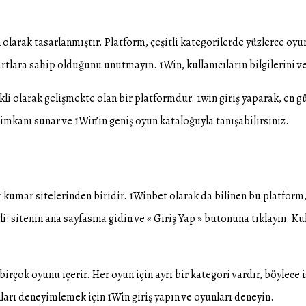
olarak tasarlanmıştır. Platform, çeşitli kategorilerde yüzlerce oyun
ara sahip olduğunu unutmayın. 1Win, kullanıcıların bilgilerini ve p
li olarak gelişmekte olan bir platformdur. 1win giriş yaparak, en g
mkanı sunar ve 1Win’in geniş oyun kataloğuyla tanışabilirsiniz.
 kumar sitelerinden biridir. 1Winbet olarak da bilinen bu platform, 
 sitenin ana sayfasına gidin ve « Giriş Yap » butonuna tıklayın. Kul
irçok oyunu içerir. Her oyun için ayrı bir kategori vardır, böylece 
nları deneyimlemek için 1Win giriş yapın ve oyunları deneyin.