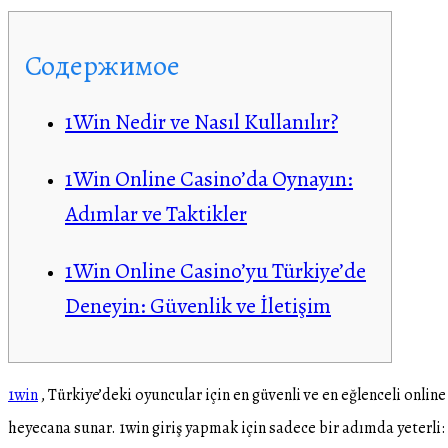
Содержимое
1Win Nedir ve Nasıl Kullanılır?
1Win Online Casino’da Oynayın:
Adımlar ve Taktikler
1Win Online Casino’yu Türkiye’de
Deneyin: Güvenlik ve İletişim
1win
, Türkiye’deki oyuncular için en güvenli ve en eğlenceli onlin
heyecana sunar. 1win giriş yapmak için sadece bir adımda yeterli: 