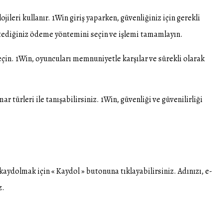
ileri kullanır. 1Win giriş yaparken, güvenliğiniz için gerekli
istediğiniz ödeme yöntemini seçin ve işlemi tamamlayın.
seçin. 1Win, oyuncuları memnuniyetle karşılar ve sürekli olarak
r türleri ile tanışabilirsiniz. 1Win, güvenliği ve güvenilirliği
 kaydolmak için « Kaydol » butonuna tıklayabilirsiniz. Adınızı, e-
z.