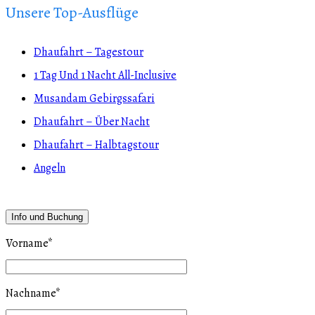
Unsere Top-Ausflüge
Dhaufahrt – Tagestour
1 Tag Und 1 Nacht All-Inclusive
Musandam Gebirgssafari
Dhaufahrt – Über Nacht
Dhaufahrt – Halbtagstour
Angeln
Info und Buchung
Vorname
*
Nachname
*