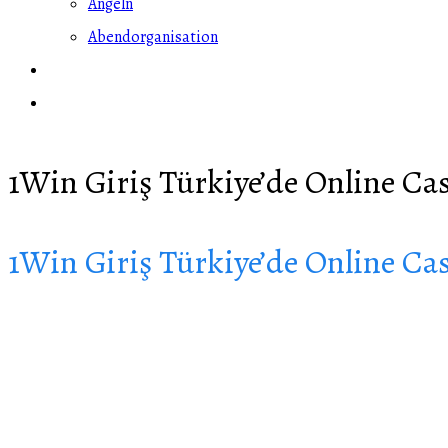
Angeln
Abendorganisation
Blog
PREISE / JETZT BUCHEN
1Win Giriş Türkiye’de Online Ca
1Win Giriş Türkiye’de Online Ca