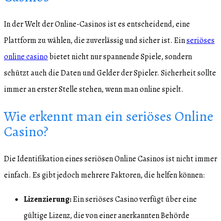
In der Welt der Online-Casinos ist es entscheidend, eine
Plattform zu wählen, die zuverlässig und sicher ist. Ein
seriöses
online casino
bietet nicht nur spannende Spiele, sondern
schützt auch die Daten und Gelder der Spieler. Sicherheit sollte
immer an erster Stelle stehen, wenn man online spielt.
Wie erkennt man ein seriöses Online
Casino?
Die Identifikation eines seriösen Online Casinos ist nicht immer
einfach. Es gibt jedoch mehrere Faktoren, die helfen können:
Lizenzierung:
Ein seriöses Casino verfügt über eine
gültige Lizenz, die von einer anerkannten Behörde