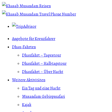
Angebote für Kreuzfahrer
Dhau-Fahrten
Dhaufahrt – Tagestour
Dhaufahrt – Halbtagstour
Dhaufahrt – Über Nacht
Weitere Aktivitäten
Ein Tag und eine Nacht
Musandam Gebirgssafari
Kajak