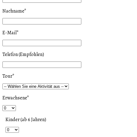
Nachname
*
E-Mail
*
Telefon (Empfohlen)
Tour
*
Erwachsene
*
Kinder (ab 6 Jahren)