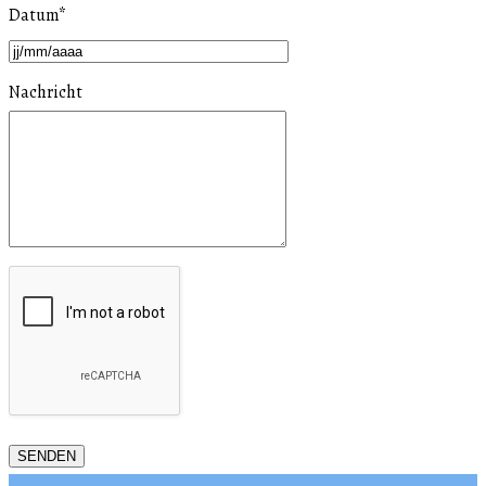
Datum
*
Nachricht