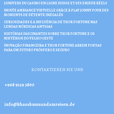
LUNIVERS DU CASINO EN LIGNE SUISSE ET SES ENJEUX RÉELS
INOUÏE AMBIANCE VIRTUELLE GRÂCE À PLAY JONNY POUR DES
MOMENTS DE DÉTENTE INÉGALÉS
CURIOSIDADES E A INFLUÊNCIA DE THOR FORTUNE NAS
LENDAS NÓRDICAS ANTIGAS
HISTÓRIAS FASCINANTES SOBRE THOR FORTUNE E OS
MISTÉRIOS DO VELHO OESTE
INOVAÇÃO FINANCEIRA E THOR FORTUNE ABREM PORTAS
PARA UM FUTURO PRÓSPERO E SEGURO
KONTAKTIEREN SIE UNS
+968 9129 5800
info@khasabmusandamreisen.de