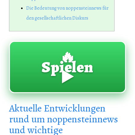
Die Bedeutung von noppensteinnews für
den gesellschaftlichen Diskurs
🔥
Spielen
▶️
Aktuelle Entwicklungen
rund um noppensteinnews
und wichtige