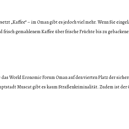
etzt „Kaffee“ – im Oman gibt es jedoch viel mehr. Wenn Sie eingel
 frisch gemahlenem Kaffee über frische Früchte bis zu gebackenen
 das World Economic Forum Oman auf den vierten Platz der sichers
auptstadt Muscat gibt es kaum Straßenkriminalität. Zudem ist der 