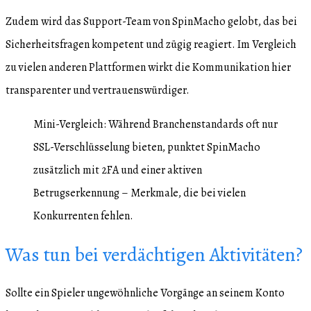
Zudem wird das Support-Team von SpinMacho gelobt, das bei
Sicherheitsfragen kompetent und zügig reagiert. Im Vergleich
zu vielen anderen Plattformen wirkt die Kommunikation hier
transparenter und vertrauenswürdiger.
Mini-Vergleich: Während Branchenstandards oft nur
SSL-Verschlüsselung bieten, punktet SpinMacho
zusätzlich mit 2FA und einer aktiven
Betrugserkennung – Merkmale, die bei vielen
Konkurrenten fehlen.
Was tun bei verdächtigen Aktivitäten?
Sollte ein Spieler ungewöhnliche Vorgänge an seinem Konto