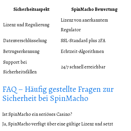
Sicherheitsaspekt
SpinMacho Bewertung
Lizenz von anerkanntem
Lizenz und Regulierung
Regulator
Datenverschlüsselung
SSL-Standard plus 2FA
Betrugserkennung
Echtzeit-Algorithmen
Support bei
24/7 schnell erreichbar
Sicherheitsfällen
FAQ – Häufig gestellte Fragen zur
Sicherheit bei SpinMacho
Ist SpinMacho ein seriöses Casino?
Ja, SpinMacho verfügt über eine gültige Lizenz und setzt