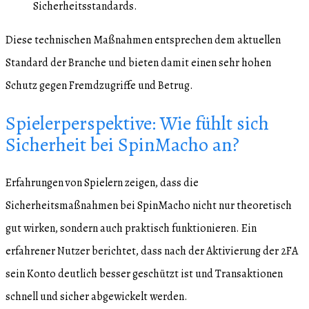
Sicherheitsstandards.
Diese technischen Maßnahmen entsprechen dem aktuellen
Standard der Branche und bieten damit einen sehr hohen
Schutz gegen Fremdzugriffe und Betrug.
Spielerperspektive: Wie fühlt sich
Sicherheit bei SpinMacho an?
Erfahrungen von Spielern zeigen, dass die
Sicherheitsmaßnahmen bei SpinMacho nicht nur theoretisch
gut wirken, sondern auch praktisch funktionieren. Ein
erfahrener Nutzer berichtet, dass nach der Aktivierung der 2FA
sein Konto deutlich besser geschützt ist und Transaktionen
schnell und sicher abgewickelt werden.