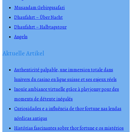
Musandam Gebirgssafari
Dhaufahrt – Über Nacht
Dhaufahrt – Halbtagstour
Angeln
Aktuelle Artikel
Authenticité palpable, une immersion totale dans
lunivers du casino en ligne suisse et ses enjeux réels
Inouïe ambiance virtuelle grâce à play jonny pour des
moments de détente inégalés
Curiosidades e a influência de thor fortune nas lendas
nórdicas antigas
Histórias fascinantes sobre thor fortune e os mistérios