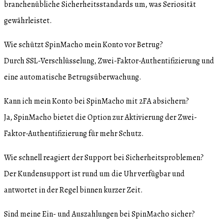
branchenübliche Sicherheitsstandards um, was Seriosität
gewährleistet.
Wie schützt SpinMacho mein Konto vor Betrug?
Durch SSL-Verschlüsselung, Zwei-Faktor-Authentifizierung und
eine automatische Betrugsüberwachung.
Kann ich mein Konto bei SpinMacho mit 2FA absichern?
Ja, SpinMacho bietet die Option zur Aktivierung der Zwei-
Faktor-Authentifizierung für mehr Schutz.
Wie schnell reagiert der Support bei Sicherheitsproblemen?
Der Kundensupport ist rund um die Uhr verfügbar und
antwortet in der Regel binnen kurzer Zeit.
Sind meine Ein- und Auszahlungen bei SpinMacho sicher?