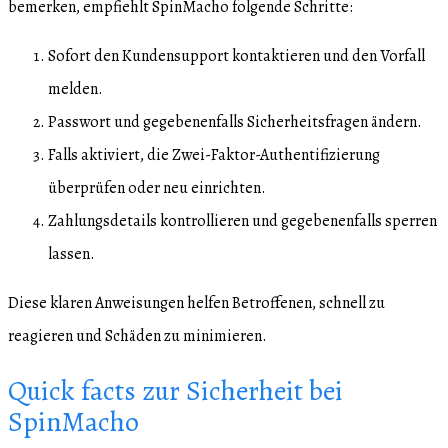
bemerken, empfiehlt SpinMacho folgende Schritte:
Sofort den Kundensupport kontaktieren und den Vorfall
melden.
Passwort und gegebenenfalls Sicherheitsfragen ändern.
Falls aktiviert, die Zwei-Faktor-Authentifizierung
überprüfen oder neu einrichten.
Zahlungsdetails kontrollieren und gegebenenfalls sperren
lassen.
Diese klaren Anweisungen helfen Betroffenen, schnell zu
reagieren und Schäden zu minimieren.
Quick facts zur Sicherheit bei
SpinMacho