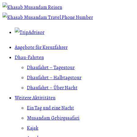
Angebote für Kreuzfahrer
Dhau-Fahrten
Dhaufahrt – Tagestour
Dhaufahrt – Halbtagstour
Dhaufahrt – Über Nacht
Weitere Aktivitäten
Ein Tag und eine Nacht
Musandam Gebirgssafari
Kajak