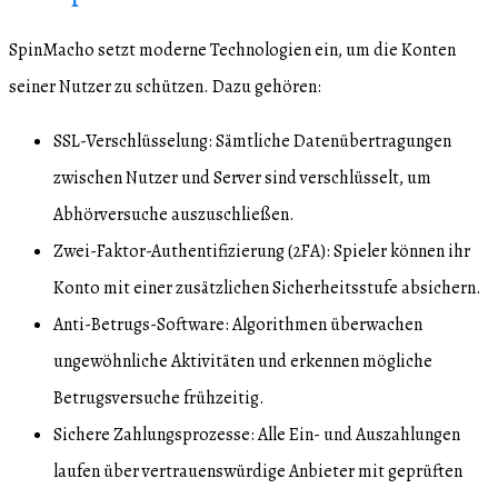
SpinMacho setzt moderne Technologien ein, um die Konten
seiner Nutzer zu schützen. Dazu gehören:
SSL-Verschlüsselung: Sämtliche Datenübertragungen
zwischen Nutzer und Server sind verschlüsselt, um
Abhörversuche auszuschließen.
Zwei-Faktor-Authentifizierung (2FA): Spieler können ihr
Konto mit einer zusätzlichen Sicherheitsstufe absichern.
Anti-Betrugs-Software: Algorithmen überwachen
ungewöhnliche Aktivitäten und erkennen mögliche
Betrugsversuche frühzeitig.
Sichere Zahlungsprozesse: Alle Ein- und Auszahlungen
laufen über vertrauenswürdige Anbieter mit geprüften