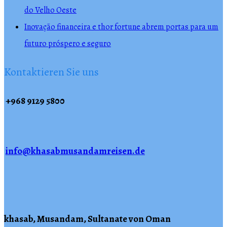
do Velho Oeste
Inovação financeira e thor fortune abrem portas para um
futuro próspero e seguro
Kontaktieren Sie uns
+968 9129 5800
info@khasabmusandamreisen.de
khasab, Musandam, Sultanate von Oman