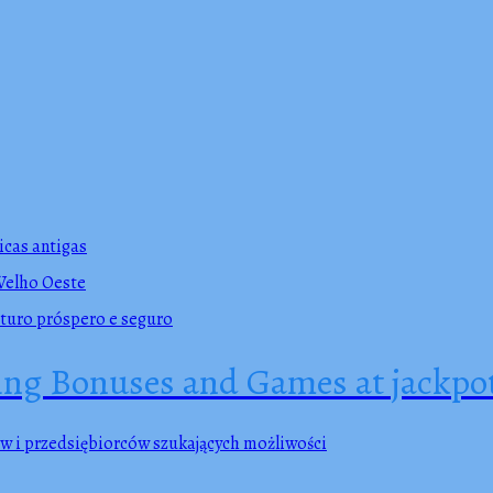
icas antigas
 Velho Oeste
uturo próspero e seguro
g Bonuses and Games at jackpot 
w i przedsiębiorców szukających możliwości