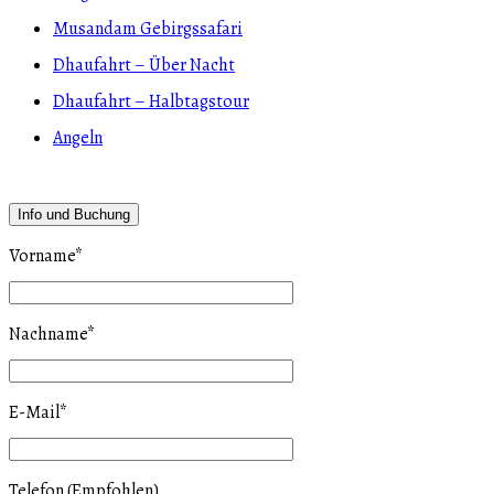
Musandam Gebirgssafari
Dhaufahrt – Über Nacht
Dhaufahrt – Halbtagstour
Angeln
Info und Buchung
Vorname
*
Nachname
*
E-Mail
*
Telefon (Empfohlen)