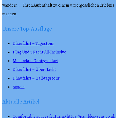
wandern, … Ihren Aufenthalt zu einem unvergesslichen Erlebnis
machen.
Unsere Top-Ausflüge
Dhaufahrt – Tagestour
1 Tag Und 1 Nacht All-Inclusive
Musandam Gebirgssafari
Dhaufahrt – Über Nacht
Dhaufahrt – Halbtagstour
Angeln
Aktuelle Artikel
Comfortable spaces featuring https://gambles-zens.co.uk