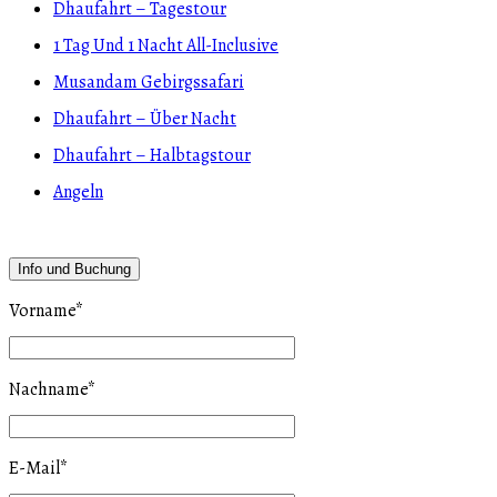
Dhaufahrt – Tagestour
1 Tag Und 1 Nacht All-Inclusive
Musandam Gebirgssafari
Dhaufahrt – Über Nacht
Dhaufahrt – Halbtagstour
Angeln
Info und Buchung
Vorname
*
Nachname
*
E-Mail
*