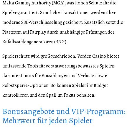
Malta Gaming Authority (MGA), was hohen Schutz für die
Spieler garantiert. Sämtliche Transaktionen werden über
moderne SSL-Verschlüsselung gesichert. Zusätzlich setzt die
Plattform auf Fairplay durch unabhängige Prüfungen der
Zufallszahlengeneratoren (RNG).
Spielerschutz wird großgeschrieben. Verden Casino bietet
umfassende Tools für verantwortungsbewusstes Spielen,
darunter Limits für Einzahlungen und Verluste sowie
Selbstsperre-Optionen. So können Spieler ihr Budget
kontrollieren und den Spaß im Fokus behalten.
Bonusangebote und VIP-Programm:
Mehrwert für jeden Spieler