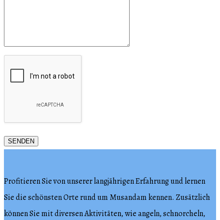
Profitieren Sie von unserer langjährigen Erfahrung und lernen
Sie die schönsten Orte rund um Musandam kennen. Zusätzlich
können Sie mit diversen Aktivitäten, wie angeln, schnorcheln,