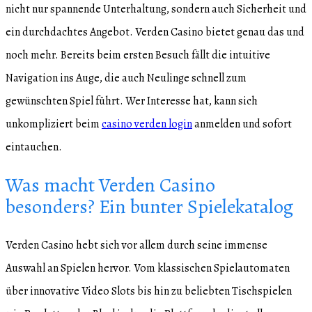
nicht nur spannende Unterhaltung, sondern auch Sicherheit und
ein durchdachtes Angebot. Verden Casino bietet genau das und
noch mehr. Bereits beim ersten Besuch fällt die intuitive
Navigation ins Auge, die auch Neulinge schnell zum
gewünschten Spiel führt. Wer Interesse hat, kann sich
unkompliziert beim
casino verden login
anmelden und sofort
eintauchen.
Was macht Verden Casino
besonders? Ein bunter Spielekatalog
Verden Casino hebt sich vor allem durch seine immense
Auswahl an Spielen hervor. Vom klassischen Spielautomaten
über innovative Video Slots bis hin zu beliebten Tischspielen