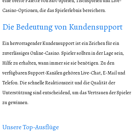
eine breite Palette von Slot-Spielen, Tischspielen und Live-
Casino-Optionen, die das Spielerlebnis bereichern.
Die Bedeutung von Kundensupport
Ein hervorragender Kundensupport ist ein Zeichen für ein
zuverlässiges Online-Casino. Spieler sollten in der Lage sein,
Hilfe zu erhalten, wann immer sie sie benötigen. Zu den
verfügbaren Support-Kanälen gehören Live-Chat, E-Mail und
Telefon. Die schnelle Reaktionszeit und die Qualität der
Unterstützung sind entscheidend, um das Vertrauen der Spieler
zu gewinnen.
Unsere Top-Ausflüge