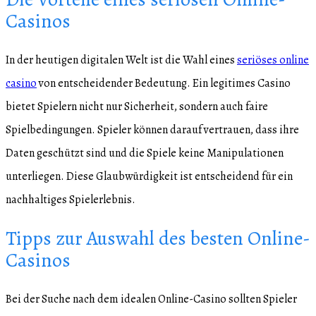
Casinos
In der heutigen digitalen Welt ist die Wahl eines
seriöses online
casino
von entscheidender Bedeutung. Ein legitimes Casino
bietet Spielern nicht nur Sicherheit, sondern auch faire
Spielbedingungen. Spieler können darauf vertrauen, dass ihre
Daten geschützt sind und die Spiele keine Manipulationen
unterliegen. Diese Glaubwürdigkeit ist entscheidend für ein
nachhaltiges Spielerlebnis.
Tipps zur Auswahl des besten Online-
Casinos
Bei der Suche nach dem idealen Online-Casino sollten Spieler