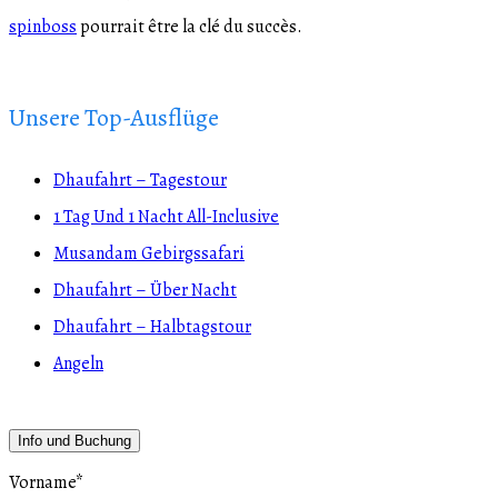
spinboss
pourrait être la clé du succès.
Unsere Top-Ausflüge
Dhaufahrt – Tagestour
1 Tag Und 1 Nacht All-Inclusive
Musandam Gebirgssafari
Dhaufahrt – Über Nacht
Dhaufahrt – Halbtagstour
Angeln
Info und Buchung
Vorname
*