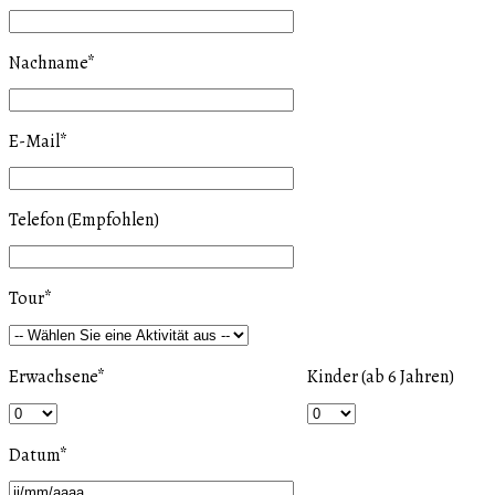
Nachname
*
E-Mail
*
Telefon (Empfohlen)
Tour
*
Erwachsene
*
Kinder (ab 6 Jahren)
Datum
*