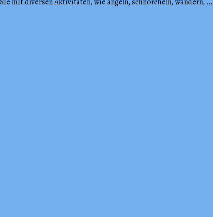
ie mit diversen Aktivitäten, wie angeln, schnorcheln, wandern, …