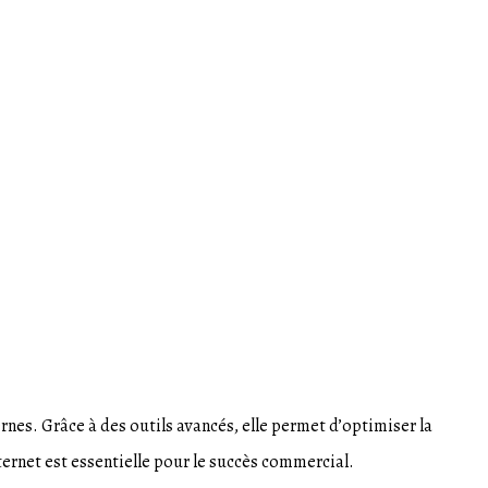
es. Grâce à des outils avancés, elle permet d’optimiser la
nternet est essentielle pour le succès commercial.