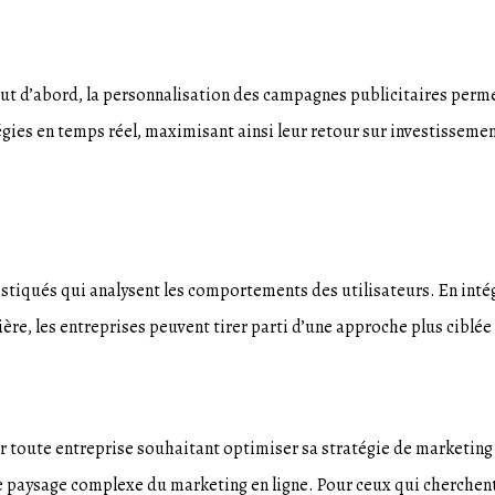
t d’abord, la personnalisation des campagnes publicitaires permet 
atégies en temps réel, maximisant ainsi leur retour sur investisse
tiqués qui analysent les comportements des utilisateurs. En inté
re, les entreprises peuvent tirer parti d’une approche plus ciblée 
 toute entreprise souhaitant optimiser sa stratégie de marketing
le paysage complexe du marketing en ligne. Pour ceux qui cherchent 