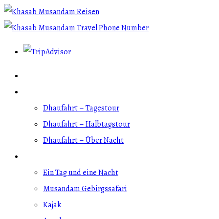
Angebote für Kreuzfahrer
Dhau-Fahrten
Dhaufahrt – Tagestour
Dhaufahrt – Halbtagstour
Dhaufahrt – Über Nacht
Weitere Aktivitäten
Ein Tag und eine Nacht
Musandam Gebirgssafari
Kajak