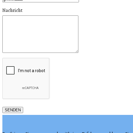
Nachricht