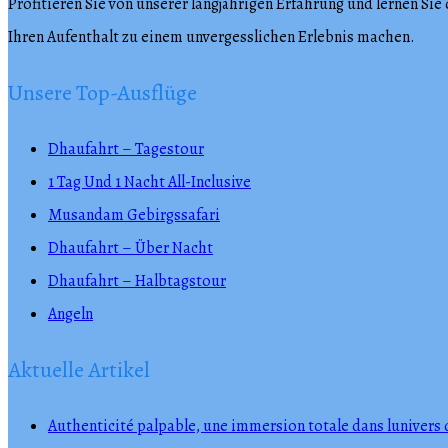
Profitieren Sie von unserer langjährigen Erfahrung und lernen Si
Ihren Aufenthalt zu einem unvergesslichen Erlebnis machen.
Unsere Top-Ausflüge
Dhaufahrt – Tagestour
1 Tag Und 1 Nacht All-Inclusive
Musandam Gebirgssafari
Dhaufahrt – Über Nacht
Dhaufahrt – Halbtagstour
Angeln
Aktuelle Artikel
Authenticité palpable, une immersion totale dans lunivers d