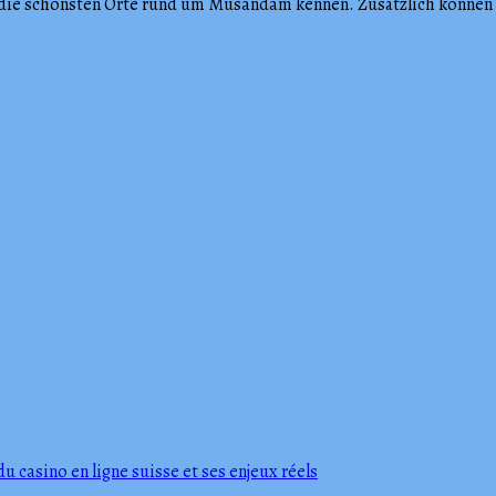
e die schönsten Orte rund um Musandam kennen. Zusätzlich können S
u casino en ligne suisse et ses enjeux réels