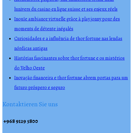
lunivers du casino en ligne suisse et ses enjeux réels
Inouïe ambiance virtuelle grâce à play jonny pour des
moments de détente inégalés
Curiosidades e a influência de thor fortune nas lendas
nórdicas antigas
Histórias fascinantes sobre thor fortune e os mistérios
do Velho Oeste
Inovação financeira e thor fortune abrem portas para um
futuro próspero e seguro
Kontaktieren Sie uns
+968 9129 5800