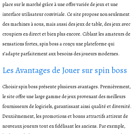
place sur le marché grâce à une offre variée de jeux et une
interface utilisateur conviviale. Ce site propose non seulement
des machines à sous, mais aussi des jeux de table, des jeux avec
croupiers en direct et bien plus encore. Ciblant les amateurs de
sensations fortes, spin boss a conçu une plateforme qui
s’adapte parfaitement aux besoins des joueurs modernes.
Les Avantages de Jouer sur spin boss
Choisir spin boss présente plusieurs avantages. Premièrement,
le site offre une large gamme de jeux provenant des meilleurs
fournisseurs de logiciels, garantissant ainsi qualité et diversité.
Deuxièmement, les promotions et bonus attractifs attirent de
nouveaux joueurs tout en fidélisant les anciens. Par exemple,