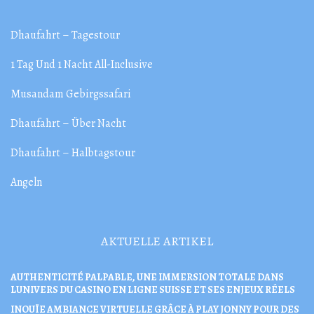
Dhaufahrt – Tagestour
1 Tag Und 1 Nacht All-Inclusive
Musandam Gebirgssafari
Dhaufahrt – Über Nacht
Dhaufahrt – Halbtagstour
Angeln
AKTUELLE ARTIKEL
AUTHENTICITÉ PALPABLE, UNE IMMERSION TOTALE DANS
LUNIVERS DU CASINO EN LIGNE SUISSE ET SES ENJEUX RÉELS
INOUÏE AMBIANCE VIRTUELLE GRÂCE À PLAY JONNY POUR DES