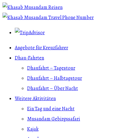
Angebote für Kreuzfahrer
Dhau-Fahrten
Dhaufahrt – Tagestour
Dhaufahrt – Halbtagstour
Dhaufahrt – Über Nacht
Weitere Aktivitäten
Ein Tag und eine Nacht
Musandam Gebirgssafari
Kajak