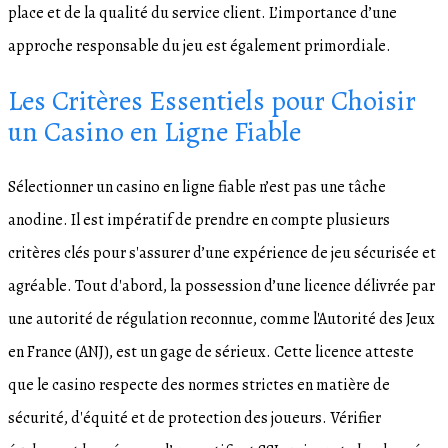
place et de la qualité du service client. L’importance d’une
approche responsable du jeu est également primordiale.
Les Critères Essentiels pour Choisir
un Casino en Ligne Fiable
Sélectionner un casino en ligne fiable n’est pas une tâche
anodine. Il est impératif de prendre en compte plusieurs
critères clés pour s'assurer d’une expérience de jeu sécurisée et
agréable. Tout d'abord, la possession d’une licence délivrée par
une autorité de régulation reconnue, comme l'Autorité des Jeux
en France (ANJ), est un gage de sérieux. Cette licence atteste
que le casino respecte des normes strictes en matière de
sécurité, d'équité et de protection des joueurs. Vérifier