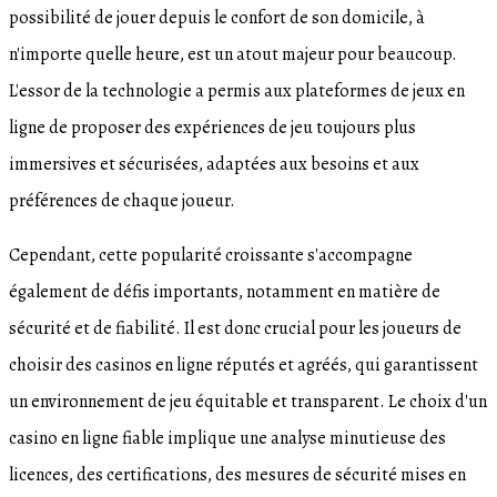
possibilité de jouer depuis le confort de son domicile, à
n'importe quelle heure, est un atout majeur pour beaucoup.
L'essor de la technologie a permis aux plateformes de jeux en
ligne de proposer des expériences de jeu toujours plus
immersives et sécurisées, adaptées aux besoins et aux
préférences de chaque joueur.
Cependant, cette popularité croissante s'accompagne
également de défis importants, notamment en matière de
sécurité et de fiabilité. Il est donc crucial pour les joueurs de
choisir des casinos en ligne réputés et agréés, qui garantissent
un environnement de jeu équitable et transparent. Le choix d'un
casino en ligne fiable implique une analyse minutieuse des
licences, des certifications, des mesures de sécurité mises en