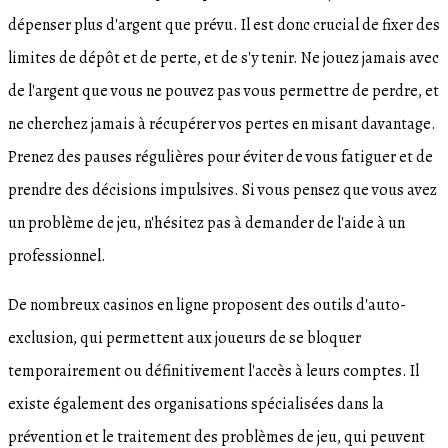
dépenser plus d'argent que prévu. Il est donc crucial de fixer des
limites de dépôt et de perte, et de s'y tenir. Ne jouez jamais avec
de l'argent que vous ne pouvez pas vous permettre de perdre, et
ne cherchez jamais à récupérer vos pertes en misant davantage.
Prenez des pauses régulières pour éviter de vous fatiguer et de
prendre des décisions impulsives. Si vous pensez que vous avez
un problème de jeu, n'hésitez pas à demander de l'aide à un
professionnel.
De nombreux casinos en ligne proposent des outils d'auto-
exclusion, qui permettent aux joueurs de se bloquer
temporairement ou définitivement l'accès à leurs comptes. Il
existe également des organisations spécialisées dans la
prévention et le traitement des problèmes de jeu, qui peuvent