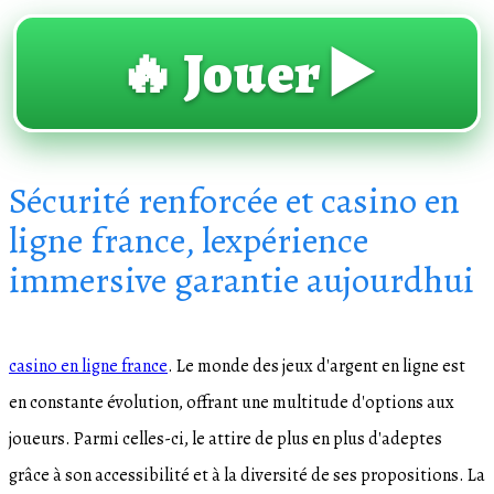
🔥 Jouer ▶️
Sécurité renforcée et casino en
ligne france, lexpérience
immersive garantie aujourdhui
casino en ligne france
. Le monde des jeux d'argent en ligne est
en constante évolution, offrant une multitude d'options aux
joueurs. Parmi celles-ci, le
attire de plus en plus d'adeptes
grâce à son accessibilité et à la diversité de ses propositions. La