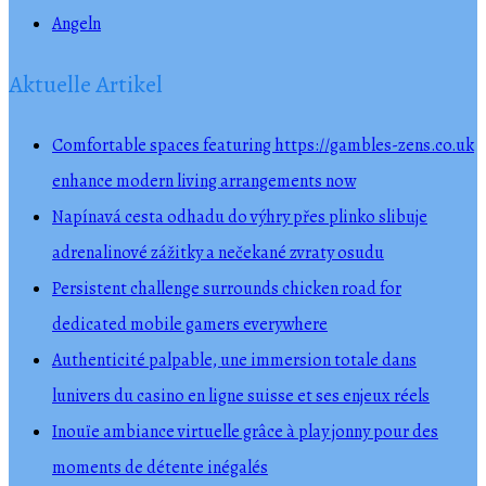
Angeln
Aktuelle Artikel
Comfortable spaces featuring https://gambles-zens.co.uk
enhance modern living arrangements now
Napínavá cesta odhadu do výhry přes plinko slibuje
adrenalinové zážitky a nečekané zvraty osudu
Persistent challenge surrounds chicken road for
dedicated mobile gamers everywhere
Authenticité palpable, une immersion totale dans
lunivers du casino en ligne suisse et ses enjeux réels
Inouïe ambiance virtuelle grâce à play jonny pour des
moments de détente inégalés