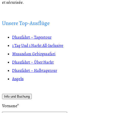
et sécurisée.
Unsere Top-Ausflüge
Dhaufahrt – Tagestour
1 Tag Und 1 Nacht All-Inclusive
Musandam Gebirgssafari
Dhaufahrt – Über Nacht
Dhaufahrt – Halbtagstour
Angeln
Info und Buchung
Vorname
*