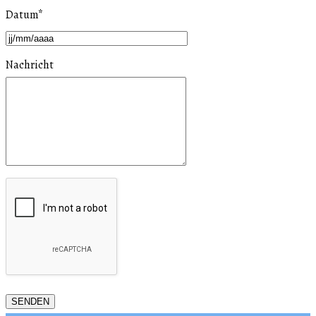
Datum
*
Nachricht