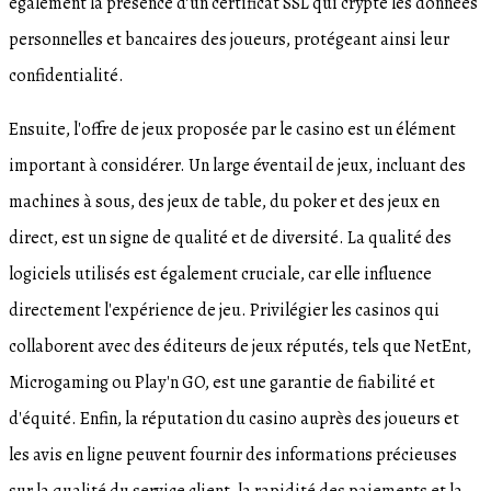
également la présence d’un certificat SSL qui crypte les données
personnelles et bancaires des joueurs, protégeant ainsi leur
confidentialité.
Ensuite, l'offre de jeux proposée par le casino est un élément
important à considérer. Un large éventail de jeux, incluant des
machines à sous, des jeux de table, du poker et des jeux en
direct, est un signe de qualité et de diversité. La qualité des
logiciels utilisés est également cruciale, car elle influence
directement l'expérience de jeu. Privilégier les casinos qui
collaborent avec des éditeurs de jeux réputés, tels que NetEnt,
Microgaming ou Play'n GO, est une garantie de fiabilité et
d'équité. Enfin, la réputation du casino auprès des joueurs et
les avis en ligne peuvent fournir des informations précieuses
sur la qualité du service client, la rapidité des paiements et la