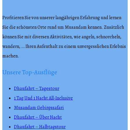
Profitieren Sie von unserer langjährigen Erfahrung und lernen
Sie die schönsten Orte rund um Musandam kennen. Zusätzlich
können Sie mit diversen Aktivitäten, wie angeln, schnorcheln,
wandern, … Ihren Aufenthalt zu einem unvergesslichen Erlebnis
machen.
Unsere Top-Ausflüge
Dhaufahrt – Tagestour
1 Tag Und 1 Nacht All-Inclusive
Musandam Gebirgssafari
Dhaufahrt – Über Nacht
Dhaufahrt – Halbtagstour