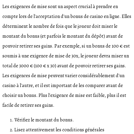
Les exigences de mise sont un aspect crucial à prendre en
compte lors de l'acceptation d'un bonus de casino en ligne. Elles
déterminent le nombre de fois que le joueur doit miser le
montant du bonus (et parfois le montant du dépôt) avant de
pouvoir retirer ses gains. Par exemple, si un bonus de 100 € est
soumis à une exigence de mise de 30x, le joueur devra miser un
total de 3000 € (100 € x 30) avant de pouvoir retirer ses gains.
Les exigences de mise peuvent varier considérablement d'un
casino à l'autre, et il est important de les comparer avant de
choisir un bonus. Plus l'exigence de mise est faible, plus il est
facile de retirer ses gains.
Vérifiez le montant du bonus.
Lisez attentivement les conditions générales