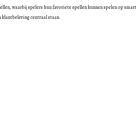
ellen, waarbij spelers hun favoriete spellen kunnen spelen op sma
 klantbeleving centraal staan.