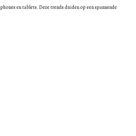
rtphones en tablets. Deze trends duiden op een spannende