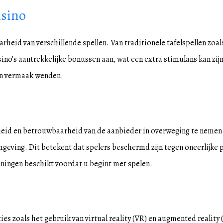
asino
rheid van verschillende spellen. Van traditionele tafelspellen zoal
casino’s aantrekkelijke bonussen aan, wat een extra stimulans kan 
van vermaak wenden.
ligheid en betrouwbaarheid van de aanbieder in overweging te neme
eving. Dit betekent dat spelers beschermd zijn tegen oneerlijke pra
unningen beschikt voordat u begint met spelen.
ies zoals het gebruik van virtual reality (VR) en augmented realit