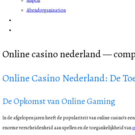
Angeln
Abendorganisation
Blog
PREISE / JETZT BUCHEN
Online casino nederland — comp
Online Casino Nederland: De T
De Opkomst van Online Gaming
In de afgelopen jaren heeft de populariteit van online casino’s
enorme verscheidenheid aan spellen en de toegankelijkheid van
o