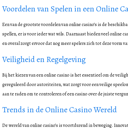
Voordelen van Spelen in een Online C
Een van de grootste voordelen van online casino’s is de beschikbaa
spellen, er is voor ieder wat wils. Daarnaast bieden veel online 
en overal zorgt ervoor dat nog meer spelers zich tot deze vorm 
Veiligheid en Regelgeving
Bij het kiezen van een online casino is het essentieel om de vei
gereguleerd door autoriteiten, wat zorgt voor een veilige speelomg
aan te raden om te controleren of een casino over de juiste verg
Trends in de Online Casino Wereld
De wereld van online casino’s is voortdurend in beweging. Innovat