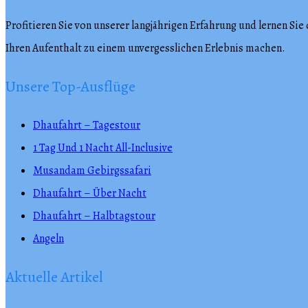
Profitieren Sie von unserer langjährigen Erfahrung und lernen Si
Ihren Aufenthalt zu einem unvergesslichen Erlebnis machen.
Unsere Top-Ausflüge
Dhaufahrt – Tagestour
1 Tag Und 1 Nacht All-Inclusive
Musandam Gebirgssafari
Dhaufahrt – Über Nacht
Dhaufahrt – Halbtagstour
Angeln
Aktuelle Artikel