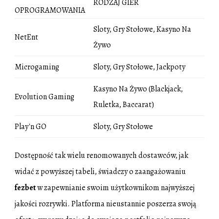
RODZAJ GIER
OPROGRAMOWANIA
Sloty, Gry Stołowe, Kasyno Na
NetEnt
Żywo
Microgaming
Sloty, Gry Stołowe, Jackpoty
Kasyno Na Żywo (Blackjack,
Evolution Gaming
Ruletka, Baccarat)
Play'n GO
Sloty, Gry Stołowe
Dostępność tak wielu renomowanych dostawców, jak
widać z powyższej tabeli, świadczy o zaangażowaniu
fezbet
w zapewnianie swoim użytkownikom najwyższej
jakości rozrywki. Platforma nieustannie poszerza swoją