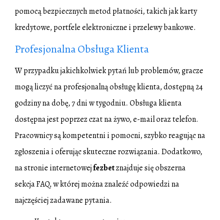
pomocą bezpiecznych metod płatności, takich jak karty
kredytowe, portfele elektroniczne i przelewy bankowe.
Profesjonalna Obsługa Klienta
W przypadku jakichkolwiek pytań lub problemów, gracze
mogą liczyć na profesjonalną obsługę klienta, dostępną 24
godziny na dobę, 7 dni w tygodniu. Obsługa klienta
dostępna jest poprzez czat na żywo, e-mail oraz telefon.
Pracownicy są kompetentni i pomocni, szybko reagując na
zgłoszenia i oferując skuteczne rozwiązania. Dodatkowo,
na stronie internetowej
fezbet
znajduje się obszerna
sekcja FAQ, w której można znaleźć odpowiedzi na
najczęściej zadawane pytania.