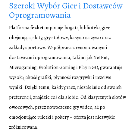
Szeroki Wybór Gier i Dostawców
Oprogramowania
Platforma
fezbet
imponuje bogatą biblioteką gier,
obejmującą sloty, gry stołowe, kasyno na żywo oraz
zakłady sportowe. Współpraca z renomowanymi
dostawcami oprogramowania, takimi jak NetEnt,
Microgaming, Evolution Gaming i Play'n GO, gwarantuje
wysoką jakość grafiki, płynność rozgrywki i uczciwe
wyniki. Dzięki temu, każdy gracz, niezależnie od swoich
preferencji, znajdzie coś dla siebie. Od klasycznych slotów
owocowych, przez nowoczesne gry wideo, aż po
emocjonujące ruletki i pokery – oferta jest niezwykle
zróżnicowana.