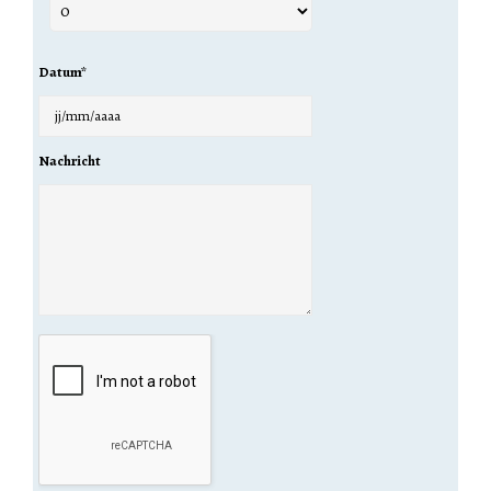
Datum
*
Nachricht