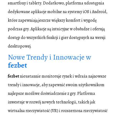
smartfony i tablety. Dodatkowo, platforma udostępnia
dedykowane aplikacje mobilne na systemy iOS i Android,
które zapewniają jeszcze większy komfort i wygodę
podczas gry. Aplikacje są intuicyjne w obsłudze i oferują
dostęp do wszystkich funkcji i gier dostępnych na wersji
desktopowej.
Nowe Trendy i Innowacje w
fezbet
fezbet
nieustannie monitoruje rynek i wdraża najnowsze
trendy i innowacje, aby zapewnić swoim użytkownikom
najlepsze możliwe doświadczenie z gry. Platforma
inwestuje w rozwój nowych technologii, takich jak
wirtualna rzeczywistość (VR) i rozszerzona rzeczywistość