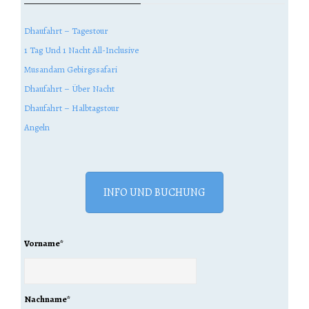
Dhaufahrt – Tagestour
1 Tag Und 1 Nacht All-Inclusive
Musandam Gebirgssafari
Dhaufahrt – Über Nacht
Dhaufahrt – Halbtagstour
Angeln
INFO UND BUCHUNG
Vorname
*
Nachname
*