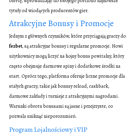
ofertę, wprowadzając do swojego portfolio najnowsze
tytuły od wiodących producentów gier.
Atrakcyjne Bonusy i Promocje
Jednym z głównych czynników, które przyciągają graczy do
fezbet
, są atrakcyjne bonusy i regularne promocje. Nowi
użytkownicy mogą liczyć na hojny bonus powitalny, który
często obejmuje darmowe spiny i dodatkowe środki na
start. Oprócz tego, platforma oferuje liczne promocje dla
stałych graczy, takie jak bonusy reload, cashback,
darmowe zakłady i turnieje z atrakcyjnymi nagrodami.
Warunki obrotu bonusami są jasne i przejrzyste, co
pozwala uniknąć nieporozumień.
Program Lojalnościowy i VIP