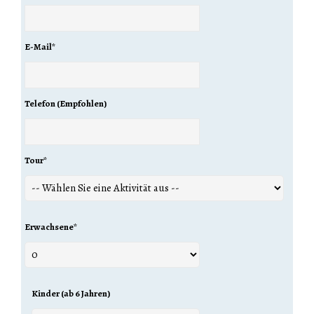
E-Mail
*
Telefon (Empfohlen)
Tour
*
Erwachsene
*
Kinder (ab 6 Jahren)