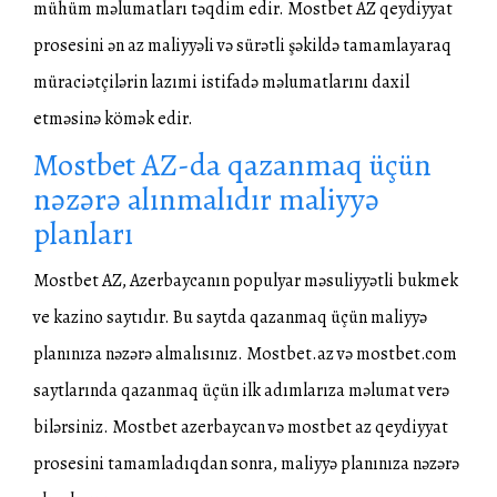
mühüm məlumatları təqdim edir. Mostbet AZ qeydiyyat
prosesini ən az maliyyəli və sürətli şəkildə tamamlayaraq
müraciətçilərin lazımi istifadə məlumatlarını daxil
etməsinə kömək edir.
Mostbet AZ-da qazanmaq üçün
nəzərə alınmalıdır maliyyə
planları
Mostbet AZ, Azerbaycanın populyar məsuliyyətli bukmek
ve kazino saytıdır. Bu saytda qazanmaq üçün maliyyə
planınıza nəzərə almalısınız. Mostbet.az və mostbet.com
saytlarında qazanmaq üçün ilk adımlarıza məlumat verə
bilərsiniz. Mostbet azerbaycan və mostbet az qeydiyyat
prosesini tamamladıqdan sonra, maliyyə planınıza nəzərə