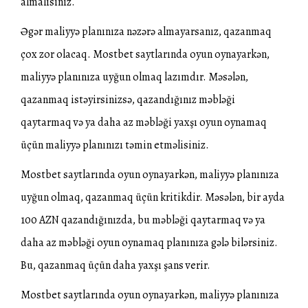
almalısınız.
Əgər maliyyə planınıza nəzərə almayarsanız, qazanmaq
çox zor olacaq. Mostbet saytlarında oyun oynayarkən,
maliyyə planınıza uyğun olmaq lazımdır. Məsələn,
qazanmaq istəyirsinizsə, qazandığınız məbləği
qaytarmaq və ya daha az məbləği yaxşı oyun oynamaq
üçün maliyyə planınızı təmin etməlisiniz.
Mostbet saytlarında oyun oynayarkən, maliyyə planınıza
uyğun olmaq, qazanmaq üçün kritikdir. Məsələn, bir ayda
100 AZN qazandığınızda, bu məbləği qaytarmaq və ya
daha az məbləği oyun oynamaq planınıza gələ bilərsiniz.
Bu, qazanmaq üçün daha yaxşı şans verir.
Mostbet saytlarında oyun oynayarkən, maliyyə planınıza