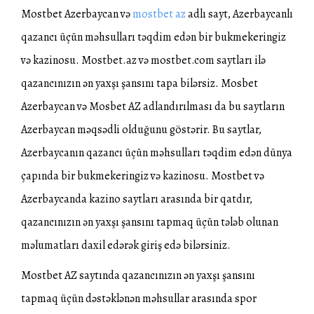
Mostbet Azerbaycan və
mostbet az
adlı sayt, Azerbaycanlı
qazancı üçün məhsulları təqdim edən bir bukmekeringiz
və kazinosu. Mostbet.az və mostbet.com saytları ilə
qazancınızın ən yaxşı şansını tapa bilərsiz. Mosbet
Azerbaycan və Mosbet AZ adlandırılması da bu saytların
Azerbaycan məqsədli olduğunu göstərir. Bu saytlar,
Azerbaycanın qazancı üçün məhsulları təqdim edən dünya
çapında bir bukmekeringiz və kazinosu. Mostbet və
Azerbaycanda kazino saytları arasında bir qatdır,
qazancınızın ən yaxşı şansını tapmaq üçün tələb olunan
məlumatları daxil edərək giriş edə bilərsiniz.
Mostbet AZ saytında qazancınızın ən yaxşı şansını
tapmaq üçün dəstəklənən məhsullar arasında spor