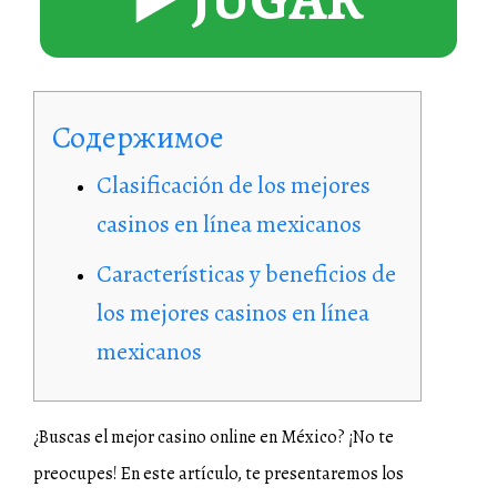
Содержимое
Clasificación de los mejores
casinos en línea mexicanos
Características y beneficios de
los mejores casinos en línea
mexicanos
¿Buscas el mejor casino online en México? ¡No te
preocupes! En este artículo, te presentaremos los