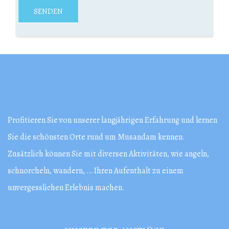
Profitieren Sie von unserer langjährigen Erfahrung und lernen
Sie die schönsten Orte rund um Musandam kennen.
Zusätzlich können Sie mit diversen Aktivitäten, wie angeln,
schnorcheln, wandern, … Ihren Aufenthalt zu einem
unvergesslichen Erlebnis machen.