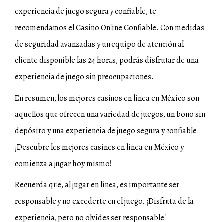
experiencia de juego segura y confiable, te
recomendamos el Casino Online Confiable. Con medidas
de seguridad avanzadas y un equipo de atención al
cliente disponible las 24 horas, podrás disfrutar de una
experiencia de juego sin preocupaciones.
En resumen, los mejores casinos en línea en México son
aquellos que ofrecen una variedad de juegos, un bono sin
depósito y una experiencia de juego segura y confiable.
¡Descubre los mejores casinos en línea en México y
comienza a jugar hoy mismo!
Recuerda que, al jugar en línea, es importante ser
responsable y no excederte en el juego. ¡Disfruta de la
experiencia, pero no olvides ser responsable!