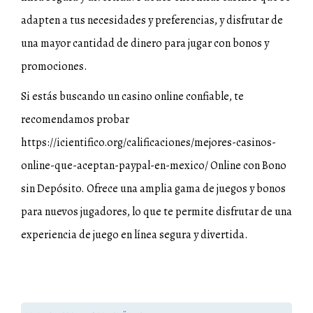
adapten a tus necesidades y preferencias, y disfrutar de
una mayor cantidad de dinero para jugar con bonos y
promociones.
Si estás buscando un casino online confiable, te
recomendamos probar
https://icientifico.org/calificaciones/mejores-casinos-
online-que-aceptan-paypal-en-mexico/ Online con Bono
sin Depósito. Ofrece una amplia gama de juegos y bonos
para nuevos jugadores, lo que te permite disfrutar de una
experiencia de juego en línea segura y divertida.