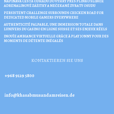
NAPÍNAVÁ CESTA ODHADU DO VÝHRY PŘES PLINKO SLIBUJE
ADRENALINOVÉ ZÁŽITKY A NEČEKANÉ ZVRATY OSUDU
PERSISTENT CHALLENGE SURROUNDS CHICKEN ROAD FOR
DEDICATED MOBILE GAMERS EVERYWHERE
AUTHENTICITÉ PALPABLE, UNE IMMERSION TOTALE DANS
LUNIVERS DU CASINO EN LIGNE SUISSE ET SES ENJEUX RÉELS
INOUÏE AMBIANCE VIRTUELLE GRÂCE À PLAY JONNY POUR DES
MOMENTS DE DÉTENTE INÉGALÉS
KONTAKTIEREN SIE UNS
+968 9129 5800
info@khasabmusandamreisen.de