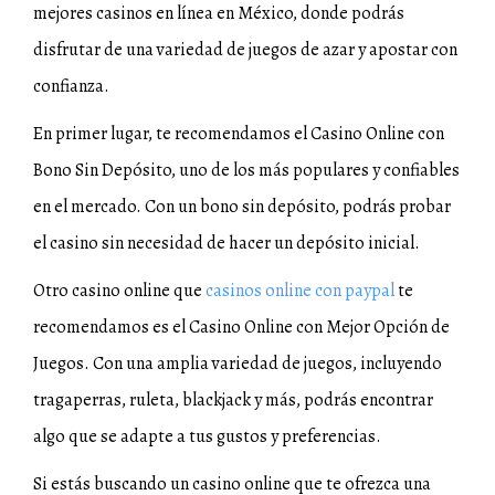
mejores casinos en línea en México, donde podrás
disfrutar de una variedad de juegos de azar y apostar con
confianza.
En primer lugar, te recomendamos el Casino Online con
Bono Sin Depósito, uno de los más populares y confiables
en el mercado. Con un bono sin depósito, podrás probar
el casino sin necesidad de hacer un depósito inicial.
Otro casino online que
casinos online con paypal
te
recomendamos es el Casino Online con Mejor Opción de
Juegos. Con una amplia variedad de juegos, incluyendo
tragaperras, ruleta, blackjack y más, podrás encontrar
algo que se adapte a tus gustos y preferencias.
Si estás buscando un casino online que te ofrezca una