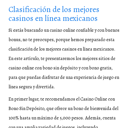
Clasificación de los mejores
casinos en línea mexicanos
Si estás buscando un casino online confiable y con buenos
bonus, no te preocupes, porque hemos preparado esta
clasificación de los mejores casinos en línea mexicanos.
En este artículo, te presentaremos los mejores sitios de
casino online con bono sin depósito y con bono gratis,
para que puedas disfrutar de una experiencia de juego en
línea segura y divertida.
En primer lugar, te recomendamos el Casino Online con
Bono Sin Depósito, que ofrece un bono de bienvenida del
100% hasta un máximo de 5,000 pesos. Además, cuenta
con una amplia variedad de juegos, incluyendo