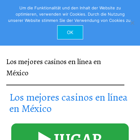
Um die Funktionalität und den Inhalt der Website zu
optimieren, verwenden wir Cookies. Durch die Nutzung
unserer Website stimmen Sie der Verwendung von Cookies zu.
OK
Los mejores casinos en línea en
México
Los mejores casinos en línea
en México
▶️ JUGAR