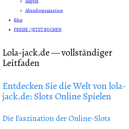
Angeln
Abendorganisation
Blog
PREISE / JETZT BUCHEN
Lola-jack.de — vollständiger
Leitfaden
Entdecken Sie die Welt von lola-
jack.de: Slots Online Spielen
Die Faszination der Online-Slots