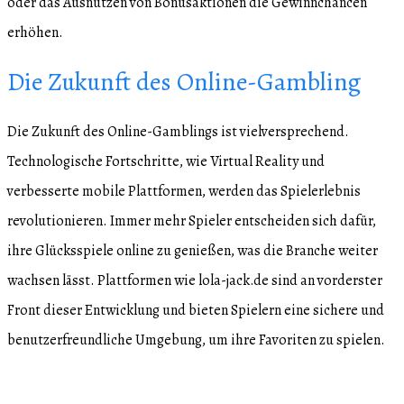
oder das Ausnutzen von Bonusaktionen die Gewinnchancen
erhöhen.
Die Zukunft des Online-Gambling
Die Zukunft des Online-Gamblings ist vielversprechend.
Technologische Fortschritte, wie Virtual Reality und
verbesserte mobile Plattformen, werden das Spielerlebnis
revolutionieren. Immer mehr Spieler entscheiden sich dafür,
ihre Glücksspiele online zu genießen, was die Branche weiter
wachsen lässt. Plattformen wie lola-jack.de sind an vorderster
Front dieser Entwicklung und bieten Spielern eine sichere und
benutzerfreundliche Umgebung, um ihre Favoriten zu spielen.