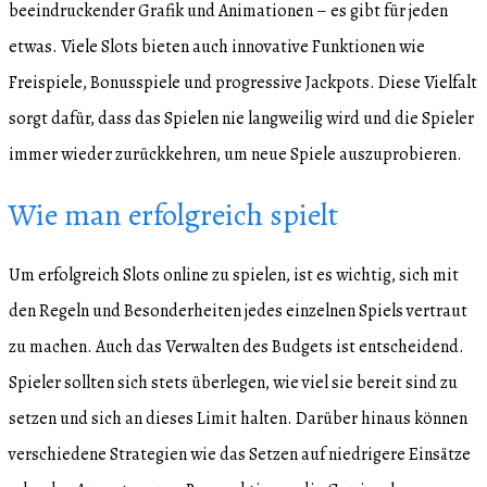
beeindruckender Grafik und Animationen – es gibt für jeden
etwas. Viele Slots bieten auch innovative Funktionen wie
Freispiele, Bonusspiele und progressive Jackpots. Diese Vielfalt
sorgt dafür, dass das Spielen nie langweilig wird und die Spieler
immer wieder zurückkehren, um neue Spiele auszuprobieren.
Wie man erfolgreich spielt
Um erfolgreich Slots online zu spielen, ist es wichtig, sich mit
den Regeln und Besonderheiten jedes einzelnen Spiels vertraut
zu machen. Auch das Verwalten des Budgets ist entscheidend.
Spieler sollten sich stets überlegen, wie viel sie bereit sind zu
setzen und sich an dieses Limit halten. Darüber hinaus können
verschiedene Strategien wie das Setzen auf niedrigere Einsätze