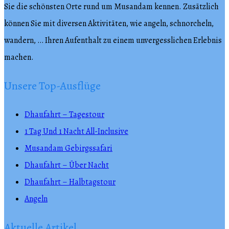
Sie die schönsten Orte rund um Musandam kennen. Zusätzlich
können Sie mit diversen Aktivitäten, wie angeln, schnorcheln,
wandern, … Ihren Aufenthalt zu einem unvergesslichen Erlebnis
machen.
Unsere Top-Ausflüge
Dhaufahrt – Tagestour
1 Tag Und 1 Nacht All-Inclusive
Musandam Gebirgssafari
Dhaufahrt – Über Nacht
Dhaufahrt – Halbtagstour
Angeln
Aktuelle Artikel