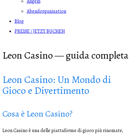
Angeln
Abendorganisation
Blog
PREISE / JETZT BUCHEN
Leon Casino — guida completa
Leon Casino: Un Mondo di
Gioco e Divertimento
Cosa è Leon Casino?
Leon Casino è una delle piattaforme di gioco più rinomate,