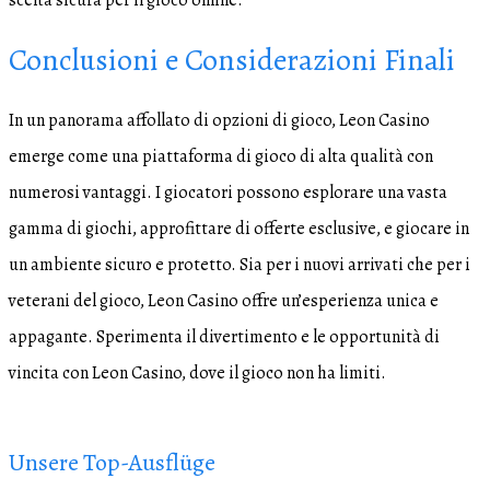
Conclusioni e Considerazioni Finali
In un panorama affollato di opzioni di gioco, Leon Casino
emerge come una piattaforma di gioco di alta qualità con
numerosi vantaggi. I giocatori possono esplorare una vasta
gamma di giochi, approfittare di offerte esclusive, e giocare in
un ambiente sicuro e protetto. Sia per i nuovi arrivati che per i
veterani del gioco, Leon Casino offre un’esperienza unica e
appagante. Sperimenta il divertimento e le opportunità di
vincita con Leon Casino, dove il gioco non ha limiti.
Unsere Top-Ausflüge