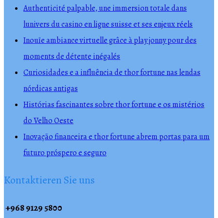
Authenticité palpable, une immersion totale dans
lunivers du casino en ligne suisse et ses enjeux réels
Inouïe ambiance virtuelle grâce à play jonny pour des
moments de détente inégalés
Curiosidades e a influência de thor fortune nas lendas
nórdicas antigas
Histórias fascinantes sobre thor fortune e os mistérios
do Velho Oeste
Inovação financeira e thor fortune abrem portas para um
futuro próspero e seguro
Kontaktieren Sie uns
+968 9129 5800