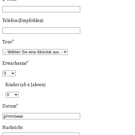
Telefon (Empfohlen)
Tour
*
Erwachsene
*
Kinder (ab 6 Jahren)
Datum
*
Nachricht