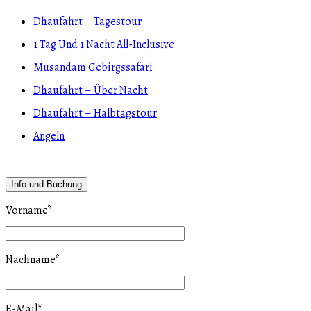
Dhaufahrt – Tagestour
1 Tag Und 1 Nacht All-Inclusive
Musandam Gebirgssafari
Dhaufahrt – Über Nacht
Dhaufahrt – Halbtagstour
Angeln
Info und Buchung
Vorname
*
Nachname
*
E-Mail
*