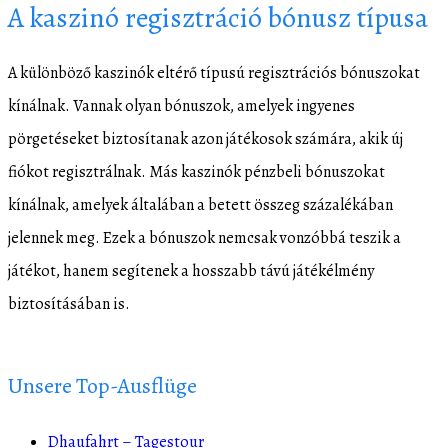
A kaszinó regisztráció bónusz típusa
A különböző kaszinók eltérő típusú regisztrációs bónuszokat
kínálnak. Vannak olyan bónuszok, amelyek ingyenes
pörgetéseket biztosítanak azon játékosok számára, akik új
fiókot regisztrálnak. Más kaszinók pénzbeli bónuszokat
kínálnak, amelyek általában a betett összeg százalékában
jelennek meg. Ezek a bónuszok nemcsak vonzóbbá teszik a
játékot, hanem segítenek a hosszabb távú játékélmény
biztosításában is.
Unsere Top-Ausflüge
Dhaufahrt – Tagestour