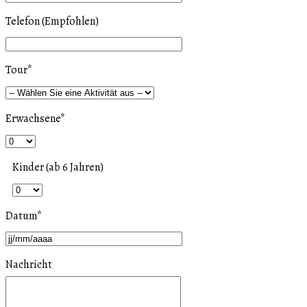
Telefon (Empfohlen)
Tour
*
Erwachsene
*
Kinder (ab 6 Jahren)
Datum
*
Nachricht