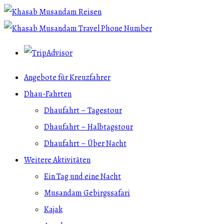
Angebote für Kreuzfahrer
Dhau-Fahrten
Dhaufahrt – Tagestour
Dhaufahrt – Halbtagstour
Dhaufahrt – Über Nacht
Weitere Aktivitäten
Ein Tag und eine Nacht
Musandam Gebirgssafari
Kajak