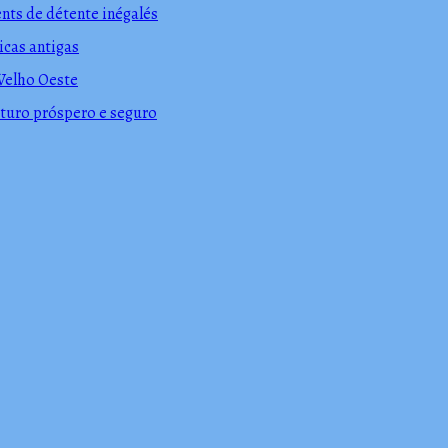
nts de détente inégalés
icas antigas
 Velho Oeste
uturo próspero e seguro