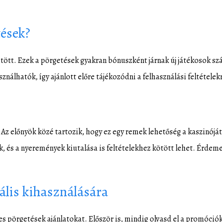
ések?
tött. Ezek a pörgetések gyakran bónuszként járnak új játékosok szá
lhatók, így ajánlott előre tájékozódni a felhasználási feltételekr
 Az előnyök közé tartozik, hogy ez egy remek lehetőség a kaszinóját
 és a nyeremények kiutalása is feltételekhez kötött lehet. Érdeme
lis kihasználására
es pörgetések ajánlatokat. Először is, mindig olvasd el a promóciók