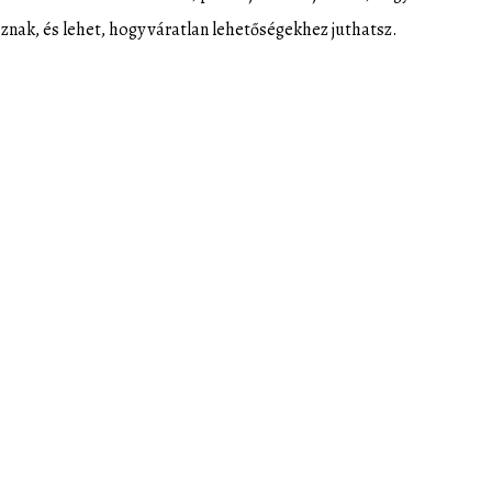
znak, és lehet, hogy váratlan lehetőségekhez juthatsz.