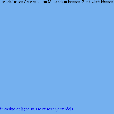
e die schönsten Orte rund um Musandam kennen. Zusätzlich können S
u casino en ligne suisse et ses enjeux réels