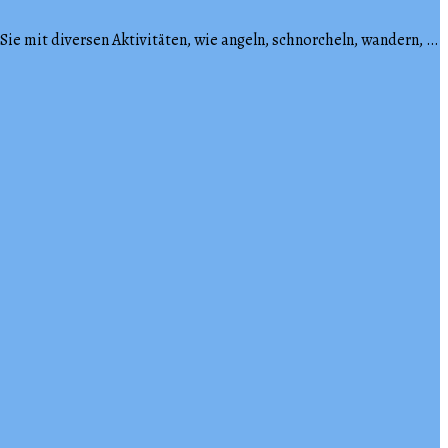
ie mit diversen Aktivitäten, wie angeln, schnorcheln, wandern, …