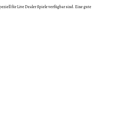
iell für Live Dealer Spiele verfügbar sind. Eine gute