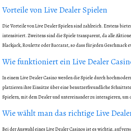
Vorteile von Live Dealer Spielen
Die Vorteile von Live Dealer Spielen sind zahlreich. Erstens biet
intensiviert. Zweitens sind die Spiele transparent, da alle Akti
Blackjack, Roulette oder Baccarat, so dass für jeden Geschmack e
Wie funktioniert ein Live Dealer Casin
In einem Live Dealer Casino werden die Spiele durch hochmoderne
platzieren ihre Einsätze über eine benutzerfreundliche Schnitt
Spielern, mit dem Dealer und untereinander zu interagieren, um 
Wie wählt man das richtige Live Deale
Bei der Auswahl eines Live Dealer Casinos ist es wichtig, auf ver