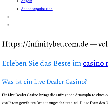
Angeln
Abendorganisation
Blog
PREISE / JETZT BUCHEN
Https://infinitybet.com.de — vol
Erleben Sie das Beste im
casino m
Was ist ein Live Dealer Casino?
Ein Live Dealer Casino bringt die aufregende Atmosphäre eines ec
von Ihrem gewählten Ort aus zugeschaltet sind. Diese Form des 