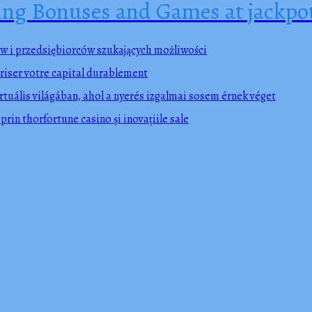
g Bonuses and Games at jackpot 
w i przedsiębiorców szukających możliwości
uriser votre capital durablement
rtuális világában, ahol a nyerés izgalmai sosem érnek véget
prin thorfortune casino și inovațiile sale