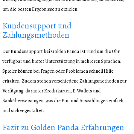
um die besten Ergebnisse zu erzielen.
Kundensupport und
Zahlungsmethoden
Der Kundensupport bei Golden Panda ist rund um die Uhr
verfügbar und bietet Unterstützung in mehreren Sprachen.
Spieler können bei Fragen oder Problemen schnell Hilfe
erhalten. Zudem stehen verschiedene Zahlungsmethoden zur
Verfügung, darunter Kreditkarten, E-Wallets und
Banküberweisungen, was die Ein- und Auszahlungen einfach
und sicher gestaltet.
Fazit zu Golden Panda Erfahrungen