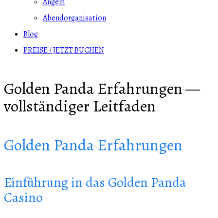
Angeln
Abendorganisation
Blog
PREISE / JETZT BUCHEN
Golden Panda Erfahrungen —
vollständiger Leitfaden
Golden Panda Erfahrungen
Einführung in das Golden Panda
Casino