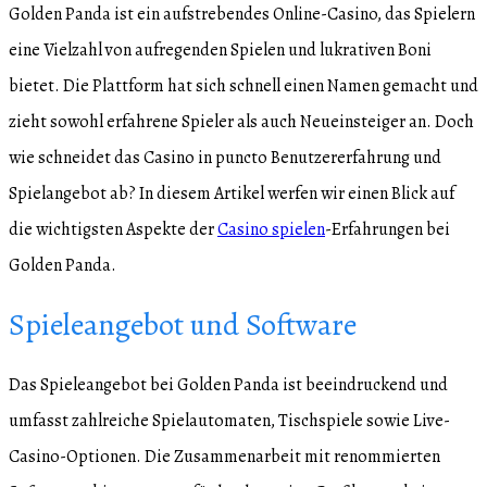
Golden Panda ist ein aufstrebendes Online-Casino, das Spielern
eine Vielzahl von aufregenden Spielen und lukrativen Boni
bietet. Die Plattform hat sich schnell einen Namen gemacht und
zieht sowohl erfahrene Spieler als auch Neueinsteiger an. Doch
wie schneidet das Casino in puncto Benutzererfahrung und
Spielangebot ab? In diesem Artikel werfen wir einen Blick auf
die wichtigsten Aspekte der
Casino spielen
-Erfahrungen bei
Golden Panda.
Spieleangebot und Software
Das Spieleangebot bei Golden Panda ist beeindruckend und
umfasst zahlreiche Spielautomaten, Tischspiele sowie Live-
Casino-Optionen. Die Zusammenarbeit mit renommierten