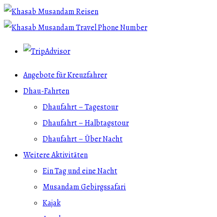
Angebote für Kreuzfahrer
Dhau-Fahrten
Dhaufahrt – Tagestour
Dhaufahrt – Halbtagstour
Dhaufahrt – Über Nacht
Weitere Aktivitäten
Ein Tag und eine Nacht
Musandam Gebirgssafari
Kajak