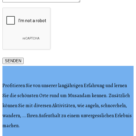
Profitieren Sie von unserer langjährigen Erfahrung und lernen
Sie die schönsten Orte rund um Musandam kennen. Zusätzlich
können Sie mit diversen Aktivitäten, wie angeln, schnorcheln,
wandern, … Ihren Aufenthalt zu einem unvergesslichen Erlebnis
machen.