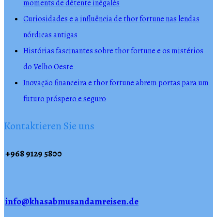
moments de détente inégalés
Curiosidades e a influência de thor fortune nas lendas
nórdicas antigas
Histórias fascinantes sobre thor fortune e os mistérios
do Velho Oeste
Inovação financeira e thor fortune abrem portas para um
futuro próspero e seguro
Kontaktieren Sie uns
+968 9129 5800
info@khasabmusandamreisen.de