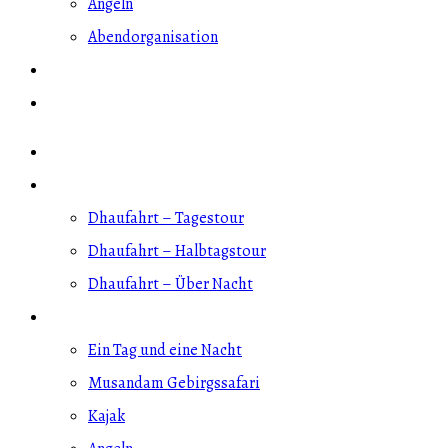
Angeln
Abendorganisation
Blog
PREISE / JETZT BUCHEN
Angebote für Kreuzfahrer
Dhau-Fahrten
Dhaufahrt – Tagestour
Dhaufahrt – Halbtagstour
Dhaufahrt – Über Nacht
Weitere Aktivitäten
Ein Tag und eine Nacht
Musandam Gebirgssafari
Kajak