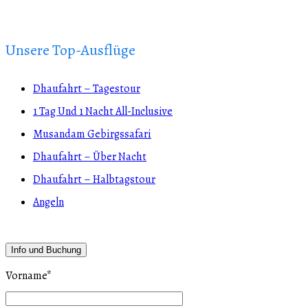
Unsere Top-Ausflüge
Dhaufahrt – Tagestour
1 Tag Und 1 Nacht All-Inclusive
Musandam Gebirgssafari
Dhaufahrt – Über Nacht
Dhaufahrt – Halbtagstour
Angeln
Info und Buchung
Vorname
*