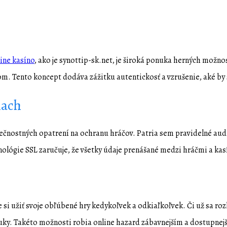
ine kasíno
, ako je synottip-sk.net, je široká ponuka herných možn
rom. Tento koncept dodáva zážitku autentickosť a vzrušenie, aké by 
nach
čnostných opatrení na ochranu hráčov. Patria sem pravidelné audit
ológie SSL zaručuje, že všetky údaje prenášané medzi hráčmi a kasí
si užiť svoje obľúbené hry kedykoľvek a odkiaľkoľvek. Či už sa roz
ky. Takéto možnosti robia online hazard zábavnejším a dostupnejším