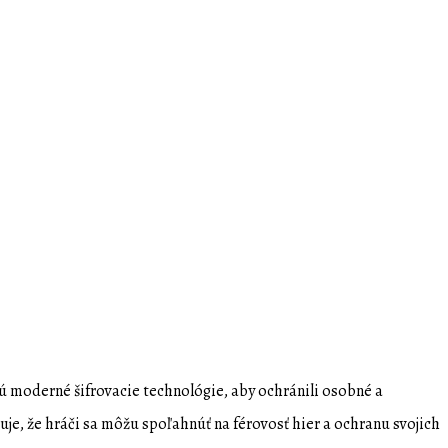
jú moderné šifrovacie technológie, aby ochránili osobné a
uje, že hráči sa môžu spoľahnúť na férovosť hier a ochranu svojich