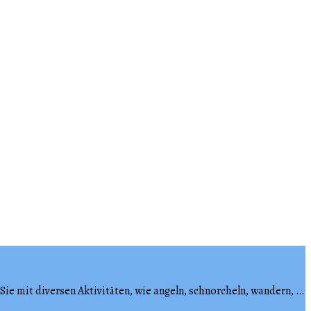
ie mit diversen Aktivitäten, wie angeln, schnorcheln, wandern, …