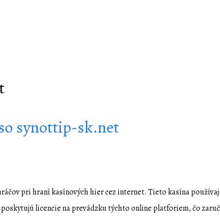
t
so synottip-sk.net
ráčov pri hraní kasínových hier cez internet. Tieto kasína používa
 poskytujú licencie na prevádzku týchto online platforiem, čo zaruč