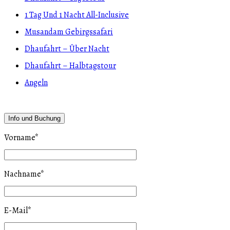
1 Tag Und 1 Nacht All-Inclusive
Musandam Gebirgssafari
Dhaufahrt – Über Nacht
Dhaufahrt – Halbtagstour
Angeln
Info und Buchung
Vorname
*
Nachname
*
E-Mail
*