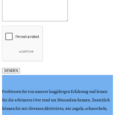
Profitieren Sie von unserer langjährigen Erfahrung und lernen
Sie die schönsten Orte rund um Musandam kennen. Zusätzlich
können Sie mit diversen Aktivitäten, wie angeln, schnorcheln,