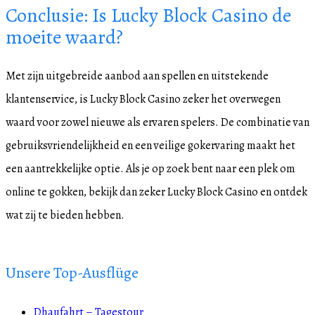
Conclusie: Is Lucky Block Casino de
moeite waard?
Met zijn uitgebreide aanbod aan spellen en uitstekende
klantenservice, is Lucky Block Casino zeker het overwegen
waard voor zowel nieuwe als ervaren spelers. De combinatie van
gebruiksvriendelijkheid en een veilige gokervaring maakt het
een aantrekkelijke optie. Als je op zoek bent naar een plek om
online te gokken, bekijk dan zeker Lucky Block Casino en ontdek
wat zij te bieden hebben.
Unsere Top-Ausflüge
Dhaufahrt – Tagestour