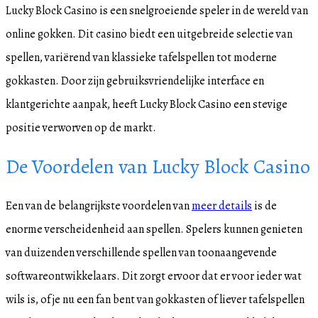
Lucky Block Casino is een snelgroeiende speler in de wereld van
online gokken. Dit casino biedt een uitgebreide selectie van
spellen, variërend van klassieke tafelspellen tot moderne
gokkasten. Door zijn gebruiksvriendelijke interface en
klantgerichte aanpak, heeft Lucky Block Casino een stevige
positie verworven op de markt.
De Voordelen van Lucky Block Casino
Een van de belangrijkste voordelen van
meer details
is de
enorme verscheidenheid aan spellen. Spelers kunnen genieten
van duizenden verschillende spellen van toonaangevende
softwareontwikkelaars. Dit zorgt ervoor dat er voor ieder wat
wils is, of je nu een fan bent van gokkasten of liever tafelspellen