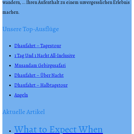
wandern, … Ihren Aufenthalt zu einem unvergesslichen Erlebnis
machen.
Unsere Top-Ausflüge
Dhaufahrt – Tagestour
1 Tag Und 1 Nacht All-Inclusive
Musandam Gebirgssafari
Dhaufahrt – Über Nacht
Dhaufahrt – Halbtagstour
Angeln
Aktuelle Artikel
What to Expect When