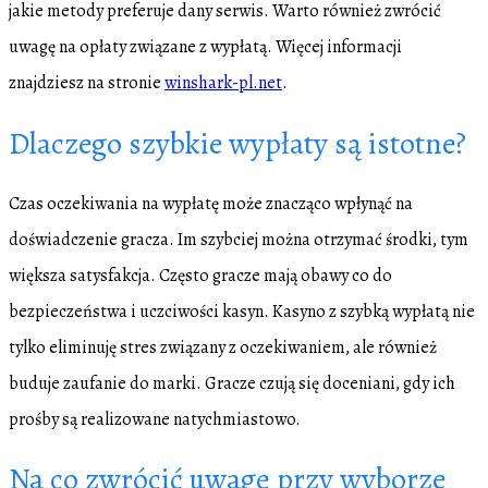
jakie metody preferuje dany serwis. Warto również zwrócić
uwagę na opłaty związane z wypłatą. Więcej informacji
znajdziesz na stronie
winshark-pl.net
.
Dlaczego szybkie wypłaty są istotne?
Czas oczekiwania na wypłatę może znacząco wpłynąć na
doświadczenie gracza. Im szybciej można otrzymać środki, tym
większa satysfakcja. Często gracze mają obawy co do
bezpieczeństwa i uczciwości kasyn. Kasyno z szybką wypłatą nie
tylko eliminuję stres związany z oczekiwaniem, ale również
buduje zaufanie do marki. Gracze czują się doceniani, gdy ich
prośby są realizowane natychmiastowo.
Na co zwrócić uwagę przy wyborze