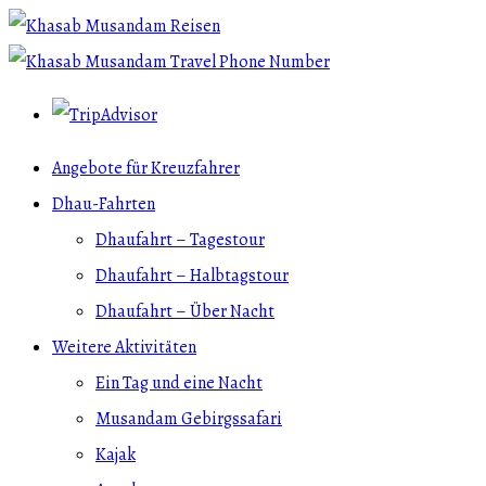
Angebote für Kreuzfahrer
Dhau-Fahrten
Dhaufahrt – Tagestour
Dhaufahrt – Halbtagstour
Dhaufahrt – Über Nacht
Weitere Aktivitäten
Ein Tag und eine Nacht
Musandam Gebirgssafari
Kajak