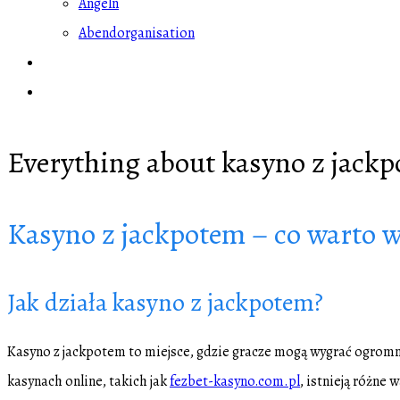
Angeln
Abendorganisation
Blog
PREISE / JETZT BUCHEN
Everything about kasyno z jack
Kasyno z jackpotem – co warto w
Jak działa kasyno z jackpotem?
Kasyno z jackpotem to miejsce, gdzie gracze mogą wygrać ogromn
kasynach online, takich jak
fezbet-kasyno.com.pl
, istnieją różn