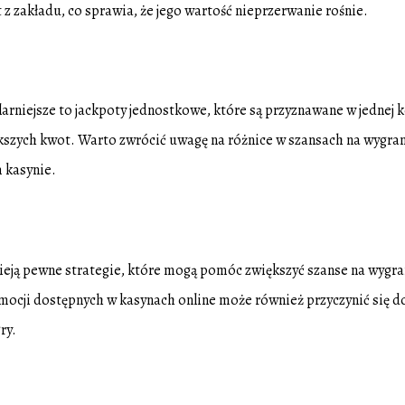
 z zakładu, co sprawia, że jego wartość nieprzerwanie rośnie.
rniejsze to jackpoty jednostkowe, które są przyznawane w jednej k
kszych kwot. Warto zwrócić uwagę na różnice w szansach na wygran
 kasynie.
tnieją pewne strategie, które mogą pomóc zwiększyć szanse na wygr
ocji dostępnych w kasynach online może również przyczynić się do 
ry.