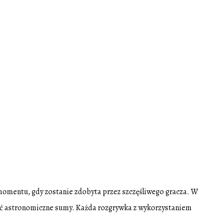
 momentu, gdy zostanie zdobyta przez szczęśliwego gracza. W
ągać astronomiczne sumy. Każda rozgrywka z wykorzystaniem