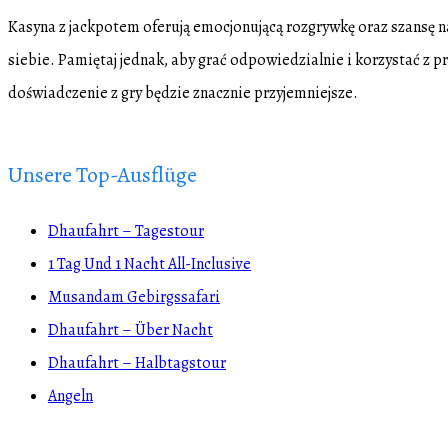
Kasyna z jackpotem oferują emocjonującą rozgrywkę oraz szansę n
siebie. Pamiętaj jednak, aby grać odpowiedzialnie i korzystać z pr
doświadczenie z gry będzie znacznie przyjemniejsze.
Unsere Top-Ausflüge
Dhaufahrt – Tagestour
1 Tag Und 1 Nacht All-Inclusive
Musandam Gebirgssafari
Dhaufahrt – Über Nacht
Dhaufahrt – Halbtagstour
Angeln