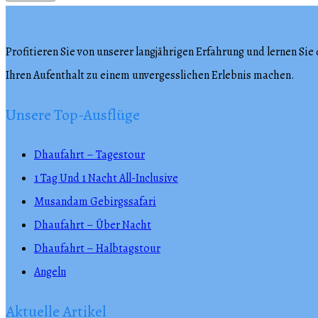
Profitieren Sie von unserer langjährigen Erfahrung und lernen Si
Ihren Aufenthalt zu einem unvergesslichen Erlebnis machen.
Unsere Top-Ausflüge
Dhaufahrt – Tagestour
1 Tag Und 1 Nacht All-Inclusive
Musandam Gebirgssafari
Dhaufahrt – Über Nacht
Dhaufahrt – Halbtagstour
Angeln
Aktuelle Artikel