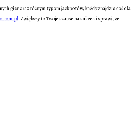
ych gier oraz różnym typom jackpotów, każdy znajdzie coś dla
o.com.pl
. Zwiększy to Twoje szanse na sukces i sprawi, że