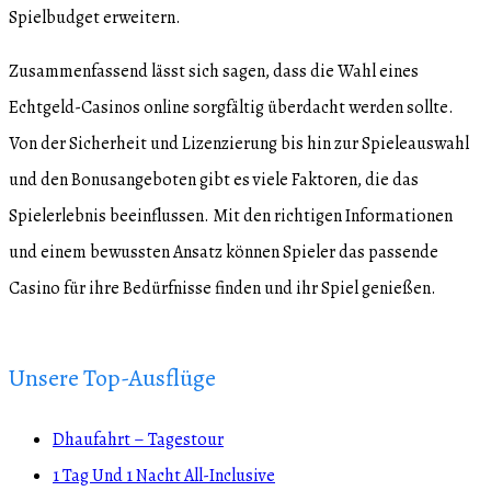
Spielbudget erweitern.
Zusammenfassend lässt sich sagen, dass die Wahl eines
Echtgeld-Casinos online sorgfältig überdacht werden sollte.
Von der Sicherheit und Lizenzierung bis hin zur Spieleauswahl
und den Bonusangeboten gibt es viele Faktoren, die das
Spielerlebnis beeinflussen. Mit den richtigen Informationen
und einem bewussten Ansatz können Spieler das passende
Casino für ihre Bedürfnisse finden und ihr Spiel genießen.
Unsere Top-Ausflüge
Dhaufahrt – Tagestour
1 Tag Und 1 Nacht All-Inclusive