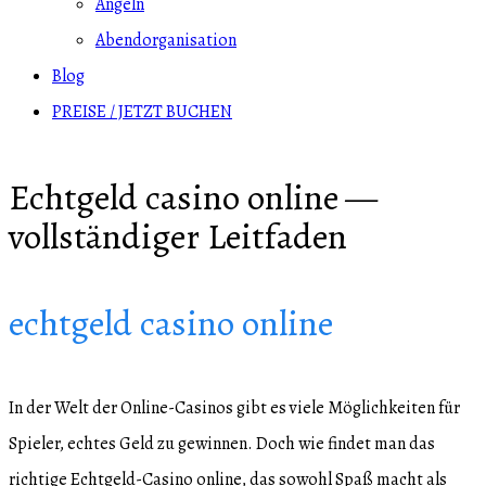
Angeln
Abendorganisation
Blog
PREISE / JETZT BUCHEN
Echtgeld casino online —
vollständiger Leitfaden
echtgeld casino online
In der Welt der Online-Casinos gibt es viele Möglichkeiten für
Spieler, echtes Geld zu gewinnen. Doch wie findet man das
richtige Echtgeld-Casino online, das sowohl Spaß macht als