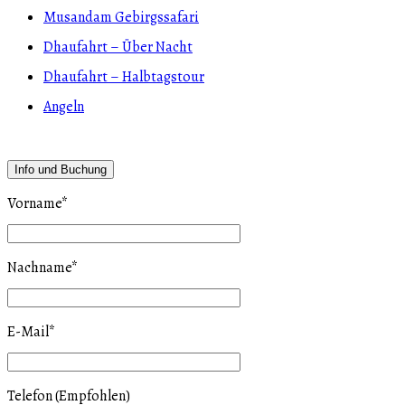
Musandam Gebirgssafari
Dhaufahrt – Über Nacht
Dhaufahrt – Halbtagstour
Angeln
Info und Buchung
Vorname
*
Nachname
*
E-Mail
*
Telefon (Empfohlen)