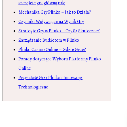
szczęście gra główną rolę
Mechanika Gry Plinko – Jak to Działa?
Czynniki Wpływające na Wynik Gry
Strategie Gry w Plinko – Czy Są Skuteczne?
Zarządzanie Budżetem w Plinko
Plinko Casino Online – Gdzie Grać?
Porady dotyczące Wyboru Platformy Plinko
Online
Przyszłość Gier Plinko i Innowacje
Technologiczne