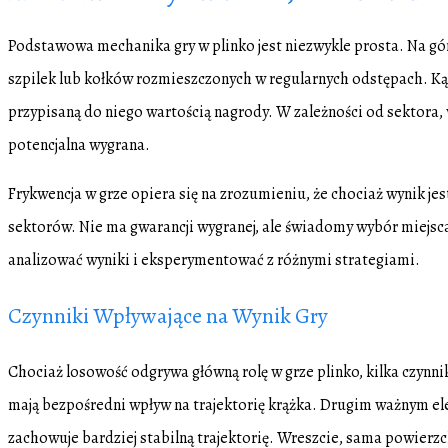
Podstawowa mechanika gry w plinko jest niezwykle prosta. Na górz
szpilek lub kołków rozmieszczonych w regularnych odstępach. Kąt u
przypisaną do niego wartością nagrody. W zależności od sektora,
potencjalna wygrana.
Frykwencja w grze opiera się na zrozumieniu, że chociaż wynik je
sektorów. Nie ma gwarancji wygranej, ale świadomy wybór miejs
analizować wyniki i eksperymentować z różnymi strategiami.
Czynniki Wpływające na Wynik Gry
Chociaż losowość odgrywa główną rolę w grze plinko, kilka czynni
mają bezpośredni wpływ na trajektorię krążka. Drugim ważnym ele
zachowuje bardziej stabilną trajektorię. Wreszcie, sama powierzc