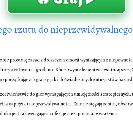
go rzutu do nieprzewidywalnego p
sobie prostotę zasad z dreszczem emocji wynikającym z niepewności.
e sektory z różnymi nagrodami. Kluczowym elementem jest tutaj szcz
no początkujących graczy, jak i doświadczonych entuzjastów hazard
zeciwieństwie do gier wymagających umiejętności strategicznych, ta
łna napięcia i nieprzewidywalności. Emocje sięgają zenitu, obserwu
linko jest tak wciągająca i oferuje niezapomniane wrażenia.