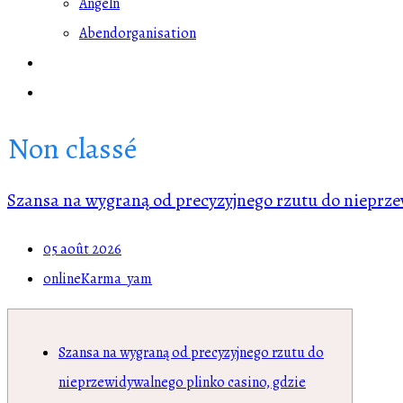
Angeln
Abendorganisation
Blog
PREISE / JETZT BUCHEN
Non classé
Szansa na wygraną od precyzyjnego rzutu do nieprzew
05 août 2026
onlineKarma_yam
Szansa na wygraną od precyzyjnego rzutu do
nieprzewidywalnego plinko casino, gdzie