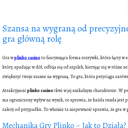
Szansa na wygraną od precyzyjne
gra główną rolę
Gra w
plinko casino
to fascynująca forma rozrywki, która łączy w 
który, spadając w dół, odbija się od szpilek, kierując się w różn
zwiększyć twoje szanse na wygraną. To gra, która przyciąga zarów
Atrakcyjność
plinko casino
tkwi w jej unikalnym charakterze. W pr
ma ograniczony wpływ na wynik, co sprawia, że każda runda jest pe
zależy od przypadku. To właśnie ta niepewność sprawia, że gra w p
Mechanika Gry Plinko – Jak to Działa?