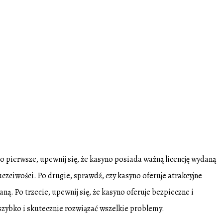
Po pierwsze, upewnij się, że kasyno posiada ważną licencję wydaną
czciwości. Po drugie, sprawdź, czy kasyno oferuje atrakcyjne
ną. Po trzecie, upewnij się, że kasyno oferuje bezpieczne i
szybko i skutecznie rozwiązać wszelkie problemy.