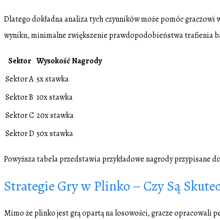
Dlatego dokładna analiza tych czynników może pomóc graczowi w
wyniku, minimalne zwiększenie prawdopodobieństwa trafienia ba
Sektor
Wysokość Nagrody
Sektor A
5x stawka
Sektor B
10x stawka
Sektor C
20x stawka
Sektor D
50x stawka
Powyższa tabela przedstawia przykładowe nagrody przypisane do p
Strategie Gry w Plinko – Czy Są Skute
Mimo że plinko jest grą opartą na losowości, gracze opracowali p