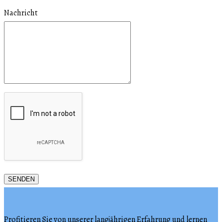
Nachricht
Profitieren Sie von unserer langjährigen Erfahrung und lernen