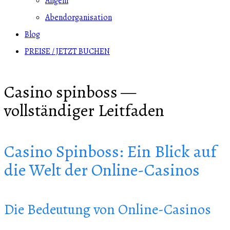
Angeln
Abendorganisation
Blog
PREISE / JETZT BUCHEN
Casino spinboss —
vollständiger Leitfaden
Casino Spinboss: Ein Blick auf
die Welt der Online-Casinos
Die Bedeutung von Online-Casinos