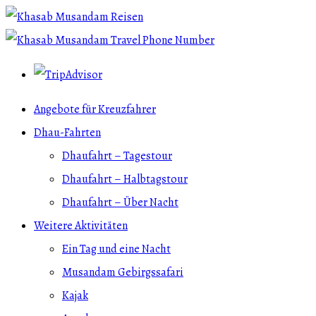
Angebote für Kreuzfahrer
Dhau-Fahrten
Dhaufahrt – Tagestour
Dhaufahrt – Halbtagstour
Dhaufahrt – Über Nacht
Weitere Aktivitäten
Ein Tag und eine Nacht
Musandam Gebirgssafari
Kajak