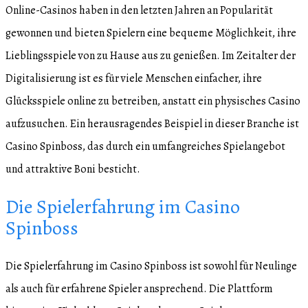
Online-Casinos haben in den letzten Jahren an Popularität
gewonnen und bieten Spielern eine bequeme Möglichkeit, ihre
Lieblingsspiele von zu Hause aus zu genießen. Im Zeitalter der
Digitalisierung ist es für viele Menschen einfacher, ihre
Glücksspiele online zu betreiben, anstatt ein physisches Casino
aufzusuchen. Ein herausragendes Beispiel in dieser Branche ist
Casino Spinboss, das durch ein umfangreiches Spielangebot
und attraktive Boni besticht.
Die Spielerfahrung im Casino
Spinboss
Die Spielerfahrung im Casino Spinboss ist sowohl für Neulinge
als auch für erfahrene Spieler ansprechend. Die Plattform