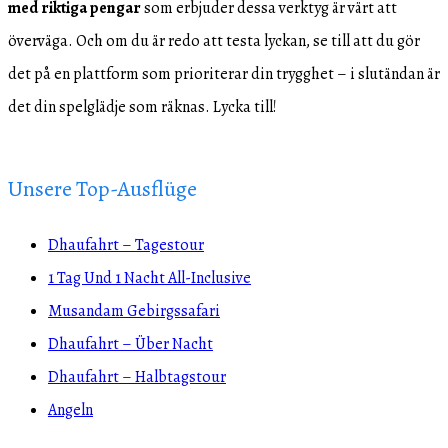
med riktiga pengar
som erbjuder dessa verktyg är värt att
överväga. Och om du är redo att testa lyckan, se till att du gör
det på en plattform som prioriterar din trygghet – i slutändan är
det din spelglädje som räknas. Lycka till!
Unsere Top-Ausflüge
Dhaufahrt – Tagestour
1 Tag Und 1 Nacht All-Inclusive
Musandam Gebirgssafari
Dhaufahrt – Über Nacht
Dhaufahrt – Halbtagstour
Angeln