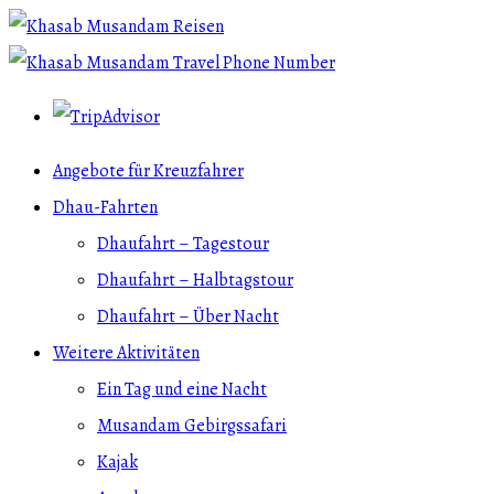
Angebote für Kreuzfahrer
Dhau-Fahrten
Dhaufahrt – Tagestour
Dhaufahrt – Halbtagstour
Dhaufahrt – Über Nacht
Weitere Aktivitäten
Ein Tag und eine Nacht
Musandam Gebirgssafari
Kajak