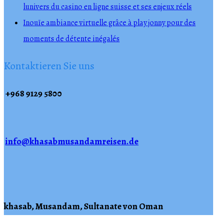
lunivers du casino en ligne suisse et ses enjeux réels
Inouïe ambiance virtuelle grâce à play jonny pour des
moments de détente inégalés
Kontaktieren Sie uns
+968 9129 5800
info@khasabmusandamreisen.de
khasab, Musandam, Sultanate von Oman