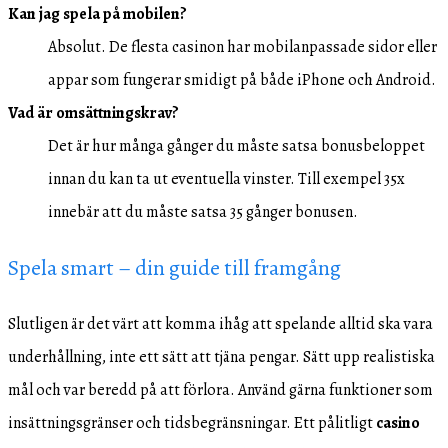
Kan jag spela på mobilen?
Absolut. De flesta casinon har mobilanpassade sidor eller
appar som fungerar smidigt på både iPhone och Android.
Vad är omsättningskrav?
Det är hur många gånger du måste satsa bonusbeloppet
innan du kan ta ut eventuella vinster. Till exempel 35x
innebär att du måste satsa 35 gånger bonusen.
Spela smart – din guide till framgång
Slutligen är det värt att komma ihåg att spelande alltid ska vara
underhållning, inte ett sätt att tjäna pengar. Sätt upp realistiska
mål och var beredd på att förlora. Använd gärna funktioner som
insättningsgränser och tidsbegränsningar. Ett pålitligt
casino