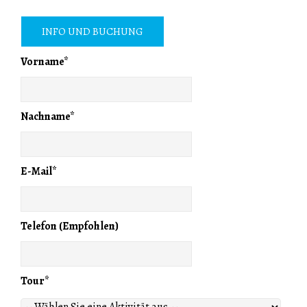
INFO UND BUCHUNG
Vorname
*
Nachname
*
E-Mail
*
Telefon (Empfohlen)
Tour
*