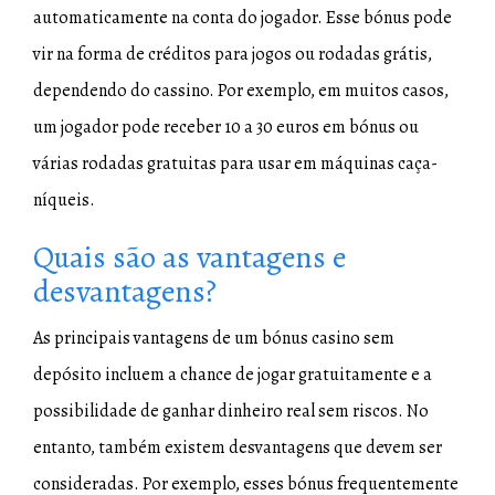
automaticamente na conta do jogador. Esse bónus pode
vir na forma de créditos para jogos ou rodadas grátis,
dependendo do cassino. Por exemplo, em muitos casos,
um jogador pode receber 10 a 30 euros em bónus ou
várias rodadas gratuitas para usar em máquinas caça-
níqueis.
Quais são as vantagens e
desvantagens?
As principais vantagens de um bónus casino sem
depósito incluem a chance de jogar gratuitamente e a
possibilidade de ganhar dinheiro real sem riscos. No
entanto, também existem desvantagens que devem ser
consideradas. Por exemplo, esses bónus frequentemente