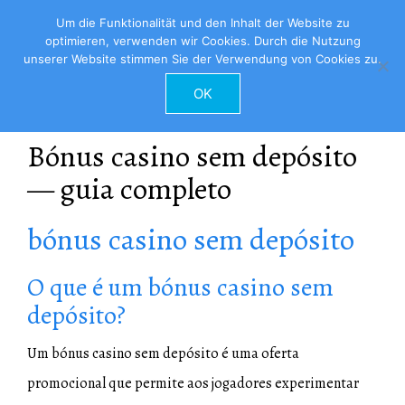
Um die Funktionalität und den Inhalt der Website zu
optimieren, verwenden wir Cookies. Durch die Nutzung
unserer Website stimmen Sie der Verwendung von Cookies zu.
OK
Bónus casino sem depósito
— guia completo
bónus casino sem depósito
O que é um bónus casino sem
depósito?
Um bónus casino sem depósito é uma oferta
promocional que permite aos jogadores experimentar