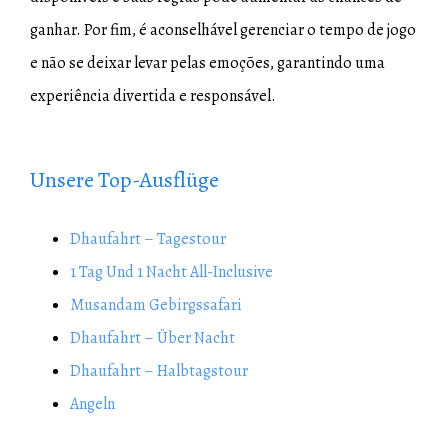
ganhar. Por fim, é aconselhável gerenciar o tempo de jogo
e não se deixar levar pelas emoções, garantindo uma
experiência divertida e responsável.
Unsere Top-Ausflüge
Dhaufahrt – Tagestour
1 Tag Und 1 Nacht All-Inclusive
Musandam Gebirgssafari
Dhaufahrt – Über Nacht
Dhaufahrt – Halbtagstour
Angeln