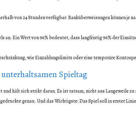
 innerhalb von 24 Stunden verfügbar. Banküberweisungen können je 
ls an. Ein Wert von 96% bedeutet, dass langfristig 96% der Einsä
tbeschränkung, wie Einzahlungslimits oder eine temporäre Kontospe
d unterhaltsamen Spieltag
et und hält sich strikt daran. Es ist ratsam, nicht aus Langeweile zu
ngedruckte genau. Und das Wichtigste: Das Spiel soll in erster Li