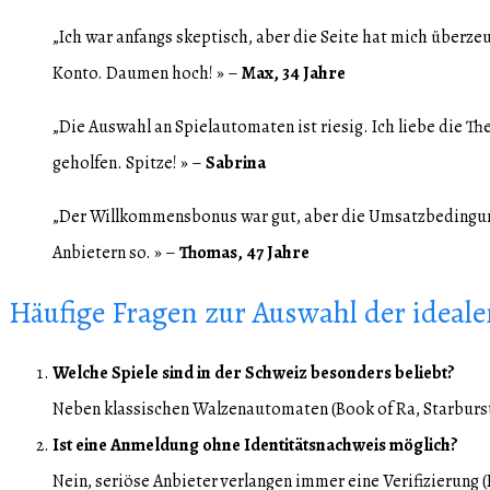
„Ich war anfangs skeptisch, aber die Seite hat mich überz
Konto. Daumen hoch! » –
Max, 34 Jahre
„Die Auswahl an Spielautomaten ist riesig. Ich liebe die T
geholfen. Spitze! » –
Sabrina
„Der Willkommensbonus war gut, aber die Umsatzbedingungen
Anbietern so. » –
Thomas, 47 Jahre
Häufige Fragen zur Auswahl der ideale
Welche Spiele sind in der Schweiz besonders beliebt?
Neben klassischen Walzenautomaten (Book of Ra, Starburst 
Ist eine Anmeldung ohne Identitätsnachweis möglich?
Nein, seriöse Anbieter verlangen immer eine Verifizierung