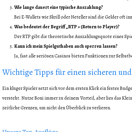
Wie lange dauert eine typische Auszahlung?
Bei E-Wallets wie Skrill oder Neteller sind die Gelder oft
Was bedeutet der Begriff „RTP » (Return to Player)?
Der RTP gibt die theoretische Auszahlungsquote eines Spie
Kann ich mein Spielguthaben auch sperren lassen?
Ja, fast alle seriösen Casinos bieten Funktionen zur Selbs
Wichtige Tipps für einen sicheren un
Ein kluger Spieler setzt sich vor dem ersten Klick ein festes Budg
versteht. Nutze Boni immer zu deinem Vorteil, aber lies das Klei
zeitliche Grenzen, um nicht den Überblick zu verlieren.