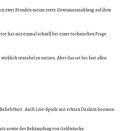
lb von zwei Stunden meine erste Gewinnauszahlung auf dem
ice hat mir einmal schnell bei einer technischen Frage
lich rentabel zu nutzen. Aber das ist bei fast allen
 Beliebtheit. Auch Live-Spiele mit echten Dealern boomen.
schutz sowie der Bekämpfung von Geldwäsche.