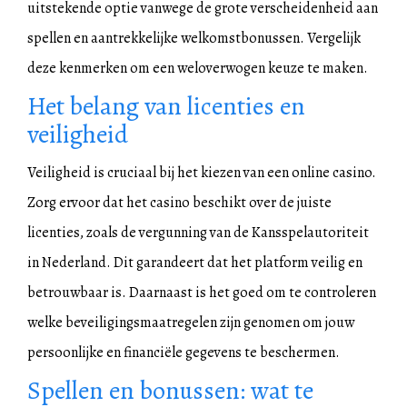
uitstekende optie vanwege de grote verscheidenheid aan
spellen en aantrekkelijke welkomstbonussen. Vergelijk
deze kenmerken om een weloverwogen keuze te maken.
Het belang van licenties en
veiligheid
Veiligheid is cruciaal bij het kiezen van een online casino.
Zorg ervoor dat het casino beschikt over de juiste
licenties, zoals de vergunning van de Kansspelautoriteit
in Nederland. Dit garandeert dat het platform veilig en
betrouwbaar is. Daarnaast is het goed om te controleren
welke beveiligingsmaatregelen zijn genomen om jouw
persoonlijke en financiële gegevens te beschermen.
Spellen en bonussen: wat te