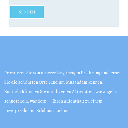
Profitieren Sie von unserer langjährigen Erfahrung und lernen
Sie die schönsten Orte rund um Musandam kennen.
Zusätzlich können Sie mit diversen Aktivitäten, wie angeln,
schnorcheln, wandern, … Ihren Aufenthalt zu einem
unvergesslichen Erlebnis machen.