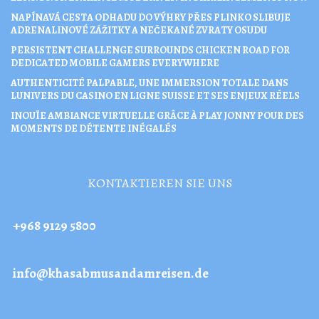
NAPÍNAVÁ CESTA ODHADU DO VÝHRY PŘES PLINKO SLIBUJE
ADRENALINOVÉ ZÁŽITKY A NEČEKANÉ ZVRATY OSUDU
PERSISTENT CHALLENGE SURROUNDS CHICKEN ROAD FOR
DEDICATED MOBILE GAMERS EVERYWHERE
AUTHENTICITÉ PALPABLE, UNE IMMERSION TOTALE DANS
LUNIVERS DU CASINO EN LIGNE SUISSE ET SES ENJEUX RÉELS
INOUÏE AMBIANCE VIRTUELLE GRÂCE À PLAY JONNY POUR DES
MOMENTS DE DÉTENTE INÉGALÉS
KONTAKTIEREN SIE UNS
+968 9129 5800
info@khasabmusandamreisen.de