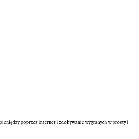
pieniędzy poprzez internet i zdobywanie wygranych w prosty i