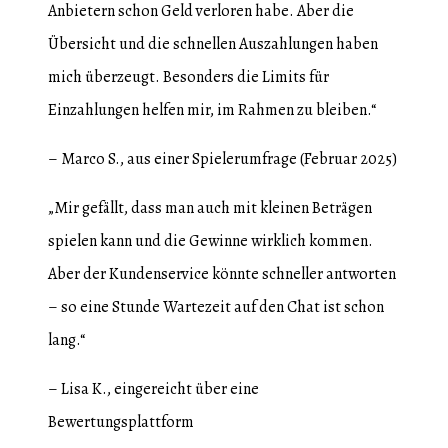
Anbietern schon Geld verloren habe. Aber die
Übersicht und die schnellen Auszahlungen haben
mich überzeugt. Besonders die Limits für
Einzahlungen helfen mir, im Rahmen zu bleiben.“
– Marco S., aus einer Spielerumfrage (Februar 2025)
„Mir gefällt, dass man auch mit kleinen Beträgen
spielen kann und die Gewinne wirklich kommen.
Aber der Kundenservice könnte schneller antworten
– so eine Stunde Wartezeit auf den Chat ist schon
lang.“
– Lisa K., eingereicht über eine
Bewertungsplattform