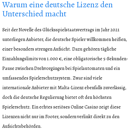
Warum eine deutsche Lizenz den
Unterschied macht
Seit der Novelle des Glücksspielstaatsvertrags im Jahr 2021
unterliegen Anbieter, die deutsche Spieler willkommen heißen,
einer besonders strengen Aufsicht. Dazu gehören tägliche
Einzahlungslimits von 1.000 €, eine obligatorische 5-Sekunden-
Pause zwischen Drehvorgängen bei Spielautomaten und ein
umfassendes Spielerschutzsystem. Zwar sind viele
internationale Anbieter mit Malta-Lizenz ebenfalls zuverlässig,
doch die deutsche Regulierung bietet oft den höchsten
Spielerschutz. Ein echtes seriöses Online Casino zeigt diese
Lizenzen nicht nur im Footer, sondern verlinkt direkt zu den
Aufsichtsbehörden.