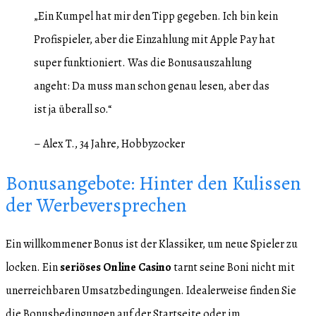
„Ein Kumpel hat mir den Tipp gegeben. Ich bin kein
Profispieler, aber die Einzahlung mit Apple Pay hat
super funktioniert. Was die Bonusauszahlung
angeht: Da muss man schon genau lesen, aber das
ist ja überall so.“
– Alex T., 34 Jahre, Hobbyzocker
Bonusangebote: Hinter den Kulissen
der Werbeversprechen
Ein willkommener Bonus ist der Klassiker, um neue Spieler zu
locken. Ein
seriöses Online Casino
tarnt seine Boni nicht mit
unerreichbaren Umsatzbedingungen. Idealerweise finden Sie
die Bonusbedingungen auf der Startseite oder im