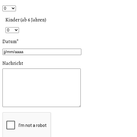
Kinder (ab 6 Jahren)
Datum
*
Nachricht