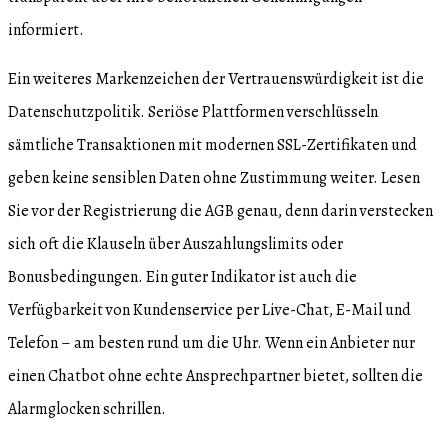
informiert.
Ein weiteres Markenzeichen der Vertrauenswürdigkeit ist die
Datenschutzpolitik. Seriöse Plattformen verschlüsseln
sämtliche Transaktionen mit modernen SSL-Zertifikaten und
geben keine sensiblen Daten ohne Zustimmung weiter. Lesen
Sie vor der Registrierung die AGB genau, denn darin verstecken
sich oft die Klauseln über Auszahlungslimits oder
Bonusbedingungen. Ein guter Indikator ist auch die
Verfügbarkeit von Kundenservice per Live-Chat, E-Mail und
Telefon – am besten rund um die Uhr. Wenn ein Anbieter nur
einen Chatbot ohne echte Ansprechpartner bietet, sollten die
Alarmglocken schrillen.