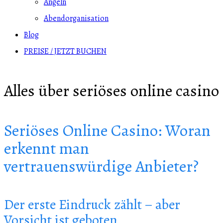
Angeln
Abendorganisation
Blog
PREISE / JETZT BUCHEN
Alles über seriöses online casino
Seriöses Online Casino: Woran
erkennt man
vertrauenswürdige Anbieter?
Der erste Eindruck zählt – aber
Vorsicht ist geboten