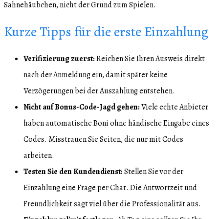
Sahnehäubchen, nicht der Grund zum Spielen.
Kurze Tipps für die erste Einzahlung
Verifizierung zuerst:
Reichen Sie Ihren Ausweis direkt
nach der Anmeldung ein, damit später keine
Verzögerungen bei der Auszahlung entstehen.
Nicht auf Bonus-Code-Jagd gehen:
Viele echte Anbieter
haben automatische Boni ohne händische Eingabe eines
Codes. Misstrauen Sie Seiten, die nur mit Codes
arbeiten.
Testen Sie den Kundendienst:
Stellen Sie vor der
Einzahlung eine Frage per Chat. Die Antwortzeit und
Freundlichkeit sagt viel über die Professionalität aus.