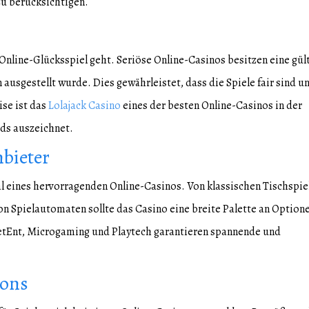
u berücksichtigen.
 Online-Glücksspiel geht. Seriöse Online-Casinos besitzen eine gül
ausgestellt wurde. Dies gewährleistet, dass die Spiele fair sind u
ise ist das
Lolajack Casino
eines der besten Online-Casinos in der
rds auszeichnet.
bieter
l eines hervorragenden Online-Casinos. Von klassischen Tischspie
von Spielautomaten sollte das Casino eine breite Palette an Option
etEnt, Microgaming und Playtech garantieren spannende und
ions