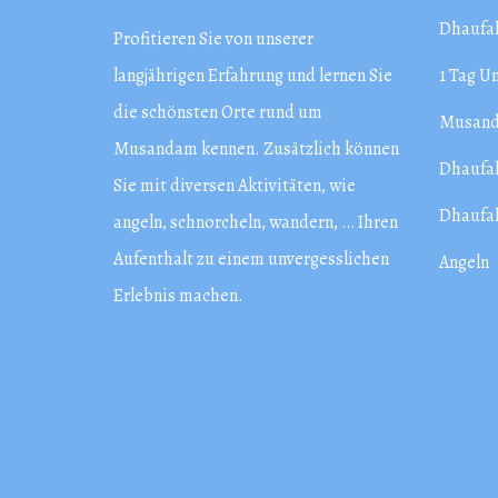
Dhaufah
Profitieren Sie von unserer
langjährigen Erfahrung und lernen Sie
1 Tag Un
die schönsten Orte rund um
Musand
Musandam kennen. Zusätzlich können
Dhaufah
Sie mit diversen Aktivitäten, wie
Dhaufah
angeln, schnorcheln, wandern, … Ihren
Aufenthalt zu einem unvergesslichen
Angeln
Erlebnis machen.