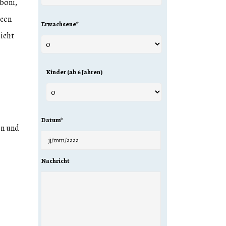
boni,
ncen
Erwachsene
*
eicht
Kinder (ab 6 Jahren)
Datum
*
en und
Nachricht