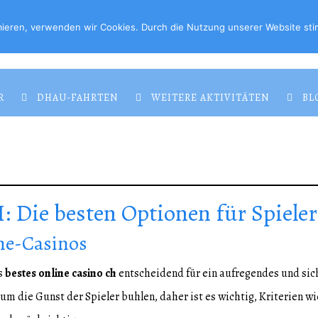
timieren, verwenden wir Cookies. Durch die Nutzung unserer Website s
R
DHAU-FAHRTEN
WEITERE AKTIVITÄTEN
BL
: Die besten Optionen für Spieler
ine-Casinos
es
bestes online casino ch
entscheidend für ein aufregendes und sic
 um die Gunst der Spieler buhlen, daher ist es wichtig, Kriterien wi