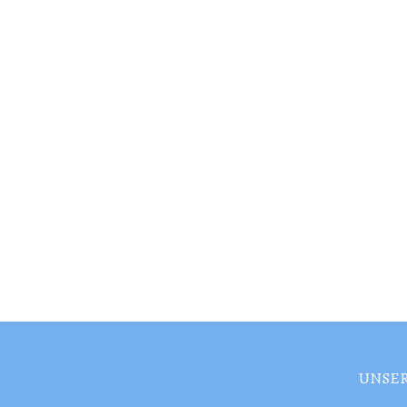
UNSER