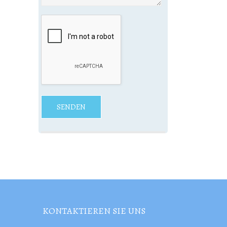
KONTAKTIEREN SIE UNS