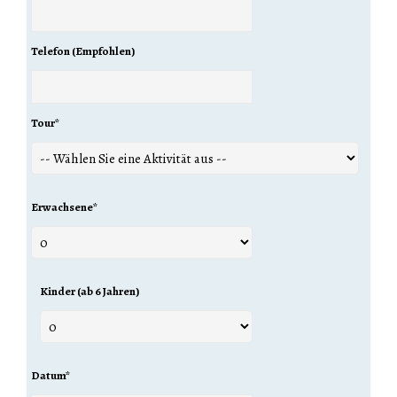
Telefon (Empfohlen)
Tour
*
Erwachsene
*
Kinder (ab 6 Jahren)
Datum
*