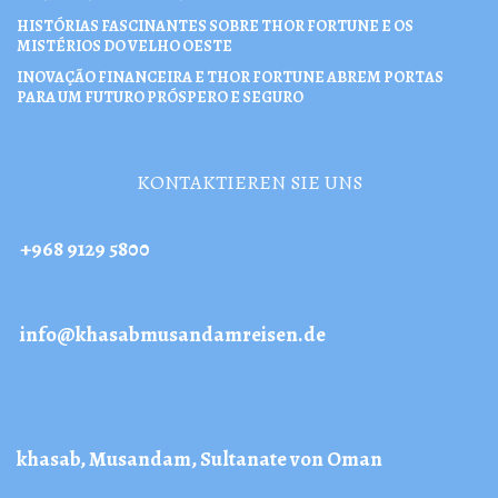
HISTÓRIAS FASCINANTES SOBRE THOR FORTUNE E OS
MISTÉRIOS DO VELHO OESTE
INOVAÇÃO FINANCEIRA E THOR FORTUNE ABREM PORTAS
PARA UM FUTURO PRÓSPERO E SEGURO
KONTAKTIEREN SIE UNS
+968 9129 5800
info@khasabmusandamreisen.de
khasab, Musandam, Sultanate von Oman