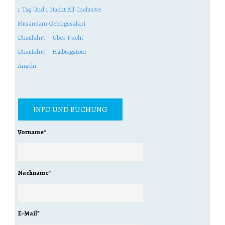
1 Tag Und 1 Nacht All-Inclusive
Musandam Gebirgssafari
Dhaufahrt – Über Nacht
Dhaufahrt – Halbtagstour
Angeln
INFO UND BUCHUNG
Vorname
*
Nachname
*
E-Mail
*