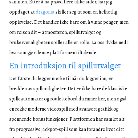
sammen. Etter å ha prøvd flere ulike sider, har jeg
oppdaget at
dragonia
skiller seg ut som en helhetlig
opplevelse. Det handler ikke bare om å vinne penger, men
om reisen dit – atmosfæren, spillutvalget og
brukervennligheten spiller alle en rolle. La oss dykke ned i
hva som gjør denne plattformen tiltalende.
En introduksjon til spillutvalget
Det første du legger merke til når du logger inn, er
bredden av spillmuligheter. Det er ikke bare de klassiske
spilleautomater og roulettebord du finner her, men også
en rekke moderne videospill med avansert grafikk og
spennende bonusfunksjoner. Plattformen har samlet alt
fra progressive jackpot-spill som kan forandre livet ditt