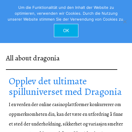
Um die Funktionalität und den Inhalt der Website zu
optimieren, verwenden wir Cookies. Durch die Nutzung
unserer Website stimmen Sie der Verwendung von Cookies zu.
OK
All about dragonia
Opplev det ultimate
spilluniverset med Dragonia
I en verden der online casinoplattformer konkurrerer om
oppmerksomheten din, kan det være en utfordring å finne
et sted der underholdning, sikkerhet og variasjon smelter