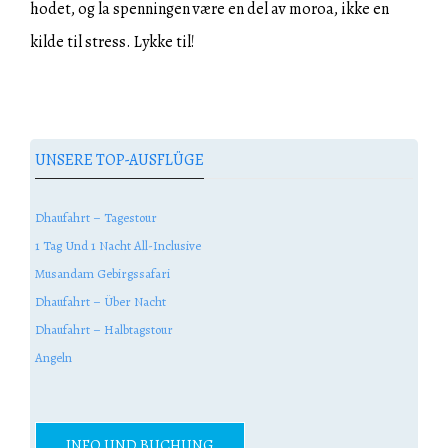
hodet, og la spenningen være en del av moroa, ikke en
kilde til stress. Lykke til!
UNSERE TOP-AUSFLÜGE
Dhaufahrt – Tagestour
1 Tag Und 1 Nacht All-Inclusive
Musandam Gebirgssafari
Dhaufahrt – Über Nacht
Dhaufahrt – Halbtagstour
Angeln
INFO UND BUCHUNG