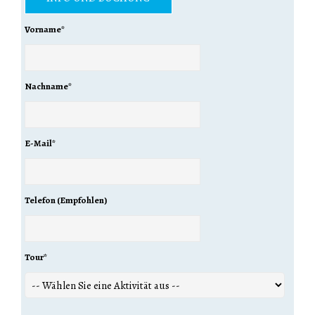
Vorname
*
Nachname
*
E-Mail
*
Telefon (Empfohlen)
Tour
*