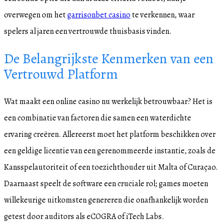
overwegen om het
garrisonbet casino
te verkennen, waar
spelers al jaren een vertrouwde thuisbasis vinden.
De Belangrijkste Kenmerken van een
Vertrouwd Platform
Wat maakt een online casino nu werkelijk betrouwbaar? Het is
een combinatie van factoren die samen een waterdichte
ervaring creëren. Allereerst moet het platform beschikken over
een geldige licentie van een gerenommeerde instantie, zoals de
Kansspelautoriteit of een toezichthouder uit Malta of Curaçao.
Daarnaast speelt de software een cruciale rol; games moeten
willekeurige uitkomsten genereren die onafhankelijk worden
getest door auditors als eCOGRA of iTech Labs.