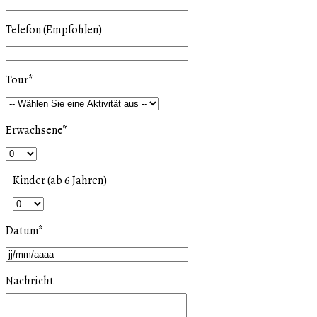
Telefon (Empfohlen)
Tour
*
Erwachsene
*
Kinder (ab 6 Jahren)
Datum
*
Nachricht