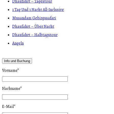
Dhaufahrt – Tagestour
1 Tag Und 1 Nacht All-Inclusive
Musandam Gebirgssafari
Dhaufahrt – Über Nacht
Dhaufahrt – Halbtagstour
Angeln
Info und Buchung
Vorname
*
Nachname
*
E-Mail
*