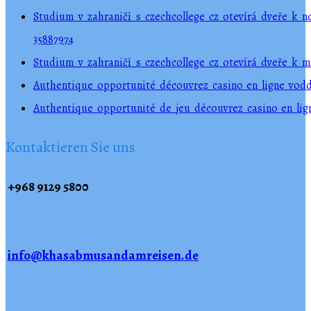
Studium_v_zahraničí_s_czechcollege_cz_otevírá_dveře_k_
35887974
Studium_v_zahraničí_s_czechcollege_cz_otevírá_dveře_k_
Authentique_opportunité_découvrez_casino_en_ligne_vod
Authentique_opportunité_de_jeu_découvrez_casino_en_lig
Kontaktieren Sie uns
+968 9129 5800
info@khasabmusandamreisen.de