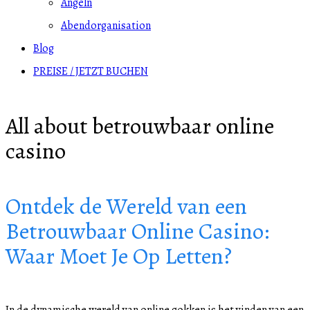
Angeln
Abendorganisation
Blog
PREISE / JETZT BUCHEN
All about betrouwbaar online
casino
Ontdek de Wereld van een
Betrouwbaar Online Casino:
Waar Moet Je Op Letten?
In de dynamische wereld van online gokken is het vinden van een