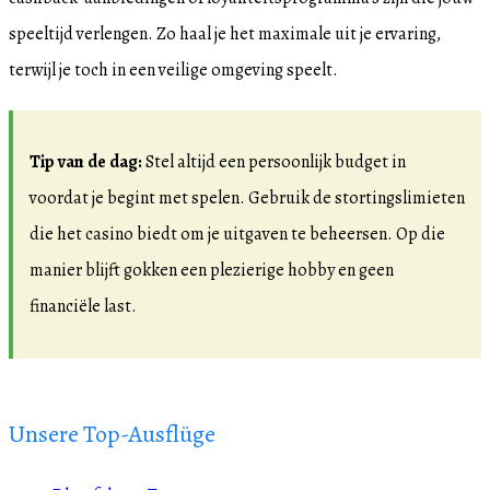
speeltijd verlengen. Zo haal je het maximale uit je ervaring,
terwijl je toch in een veilige omgeving speelt.
Tip van de dag:
Stel altijd een persoonlijk budget in
voordat je begint met spelen. Gebruik de stortingslimieten
die het casino biedt om je uitgaven te beheersen. Op die
manier blijft gokken een plezierige hobby en geen
financiële last.
Unsere Top-Ausflüge