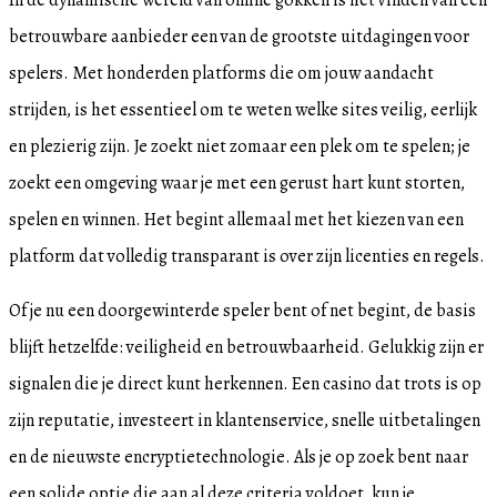
betrouwbare aanbieder een van de grootste uitdagingen voor
spelers. Met honderden platforms die om jouw aandacht
strijden, is het essentieel om te weten welke sites veilig, eerlijk
en plezierig zijn. Je zoekt niet zomaar een plek om te spelen; je
zoekt een omgeving waar je met een gerust hart kunt storten,
spelen en winnen. Het begint allemaal met het kiezen van een
platform dat volledig transparant is over zijn licenties en regels.
Of je nu een doorgewinterde speler bent of net begint, de basis
blijft hetzelfde: veiligheid en betrouwbaarheid. Gelukkig zijn er
signalen die je direct kunt herkennen. Een casino dat trots is op
zijn reputatie, investeert in klantenservice, snelle uitbetalingen
en de nieuwste encryptietechnologie. Als je op zoek bent naar
een solide optie die aan al deze criteria voldoet, kun je