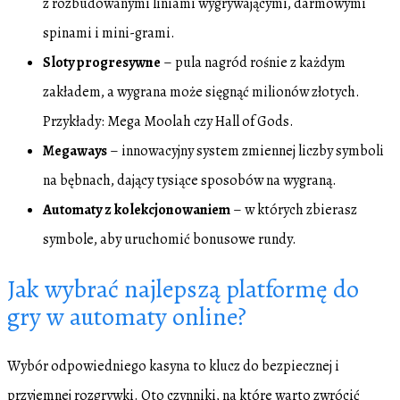
z rozbudowanymi liniami wygrywającymi, darmowymi
spinami i mini-grami.
Sloty progresywne
– pula nagród rośnie z każdym
zakładem, a wygrana może sięgnąć milionów złotych.
Przykłady: Mega Moolah czy Hall of Gods.
Megaways
– innowacyjny system zmiennej liczby symboli
na bębnach, dający tysiące sposobów na wygraną.
Automaty z kolekcjonowaniem
– w których zbierasz
symbole, aby uruchomić bonusowe rundy.
Jak wybrać najlepszą platformę do
gry w automaty online?
Wybór odpowiedniego kasyna to klucz do bezpiecznej i
przyjemnej rozgrywki. Oto czynniki, na które warto zwrócić