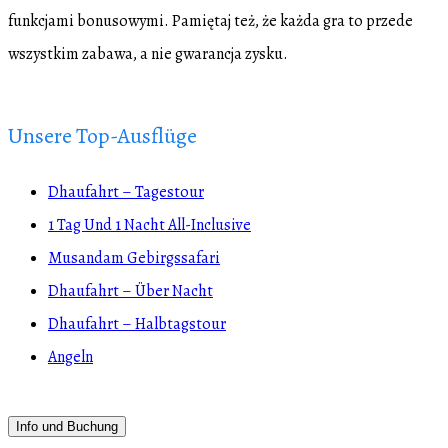
funkcjami bonusowymi. Pamiętaj też, że każda gra to przede
wszystkim zabawa, a nie gwarancja zysku.
Unsere Top-Ausflüge
Dhaufahrt – Tagestour
1 Tag Und 1 Nacht All-Inclusive
Musandam Gebirgssafari
Dhaufahrt – Über Nacht
Dhaufahrt – Halbtagstour
Angeln
Info und Buchung