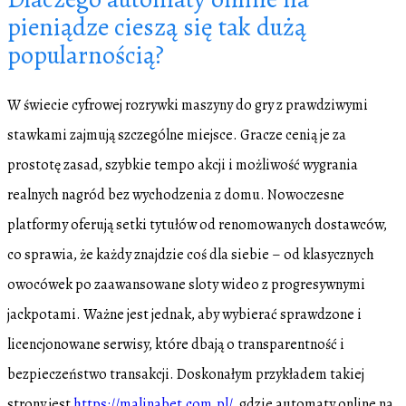
pieniądze cieszą się tak dużą
popularnością?
W świecie cyfrowej rozrywki maszyny do gry z prawdziwymi
stawkami zajmują szczególne miejsce. Gracze cenią je za
prostotę zasad, szybkie tempo akcji i możliwość wygrania
realnych nagród bez wychodzenia z domu. Nowoczesne
platformy oferują setki tytułów od renomowanych dostawców,
co sprawia, że każdy znajdzie coś dla siebie – od klasycznych
owocówek po zaawansowane sloty wideo z progresywnymi
jackpotami. Ważne jest jednak, aby wybierać sprawdzone i
licencjonowane serwisy, które dbają o transparentność i
bezpieczeństwo transakcji. Doskonałym przykładem takiej
strony jest
https://malinabet.com.pl/
, gdzie automaty online na